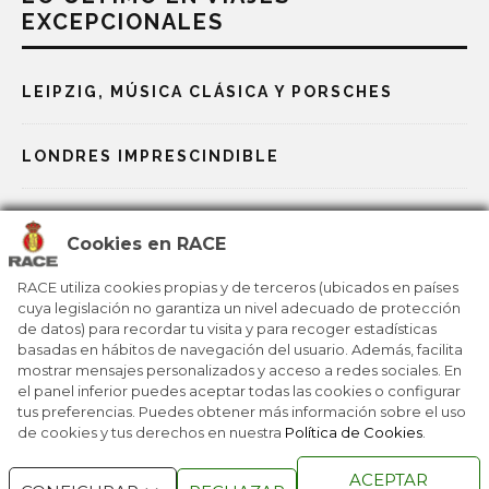
EXCEPCIONALES
LEIPZIG, MÚSICA CLÁSICA Y PORSCHES
LONDRES IMPRESCINDIBLE
LA AVENTURA DE KENIA Y EL LAGO TURKANA
Cookies en RACE
DESCUBRIR LA PODEROSA VARSOVIA
RACE utiliza cookies propias y de terceros (ubicados en países
cuya legislación no garantiza un nivel adecuado de protección
de datos) para recordar tu visita y para recoger estadísticas
basadas en hábitos de navegación del usuario. Además, facilita
REPÚBLICA DOMINICANA, LA REINA CARIBEÑA
mostrar mensajes personalizados y acceso a redes sociales. En
el panel inferior puedes aceptar todas las cookies o configurar
tus preferencias. Puedes obtener más información sobre el uso
de cookies y tus derechos en nuestra
Política de Cookies
.
RACE © 2016
TODOS LOS DERECHOS
ACEPTAR
RESERVADOS