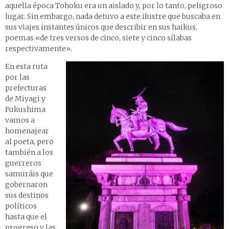
aquella época Tohoku era un aislado y, por lo tanto, peligroso
lugar. Sin embargo, nada detuvo a este ilustre que buscaba en
sus viajes instantes únicos que describir en sus haikus,
poemas «de tres versos de cinco, siete y cinco sílabas
respectivamente».
En esta ruta
por las
prefecturas
de Miyagi y
Fukushima
vamos a
homenajear
al poeta, pero
también a los
guerreros
samuráis que
gobernaron
sus destinos
políticos
hasta que el
progreso y las