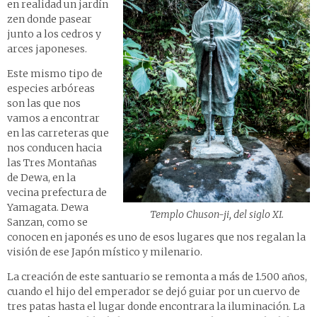
en realidad un jardín
zen donde pasear
junto a los cedros y
arces japoneses.
Este mismo tipo de
especies arbóreas
son las que nos
vamos a encontrar
en las carreteras que
nos conducen hacia
las Tres Montañas
de Dewa, en la
vecina prefectura de
Yamagata. Dewa
Templo Chuson-ji, del siglo XI.
Sanzan, como se
conocen en japonés es uno de esos lugares que nos regalan la
visión de ese Japón místico y milenario.
La creación de este santuario se remonta a más de 1.500 años,
cuando el hijo del emperador se dejó guiar por un cuervo de
tres patas hasta el lugar donde encontrara la iluminación. La