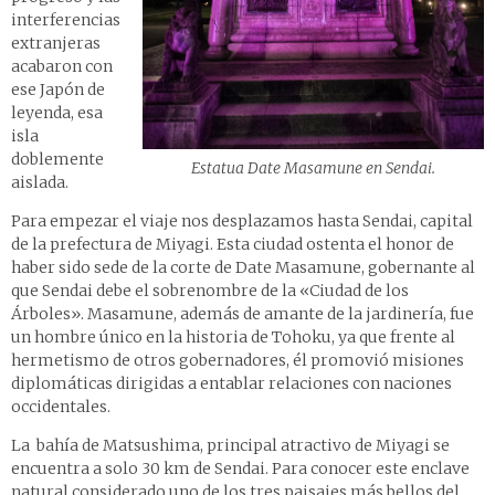
interferencias
extranjeras
acabaron con
ese Japón de
leyenda, esa
isla
doblemente
Estatua Date Masamune en Sendai.
aislada.
Para empezar el viaje nos desplazamos hasta Sendai, capital
de la prefectura de Miyagi. Esta ciudad ostenta el honor de
haber sido sede de la corte de Date Masamune, gobernante al
que Sendai debe el sobrenombre de la «Ciudad de los
Árboles». Masamune, además de amante de la jardinería, fue
un hombre único en la historia de Tohoku, ya que frente al
hermetismo de otros gobernadores, él promovió misiones
diplomáticas dirigidas a entablar relaciones con naciones
occidentales.
La bahía de Matsushima, principal atractivo de Miyagi se
encuentra a solo 30 km de Sendai. Para conocer este enclave
natural considerado uno de los tres paisajes más bellos del