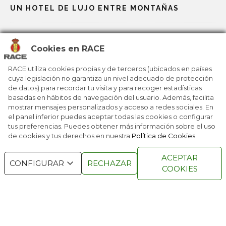
UN HOTEL DE LUJO ENTRE MONTAÑAS
DORMIR ENTRE NIDOS DE CIGÜEÑAS
Cookies en RACE
LOS COCHES TIENEN SU PARTICULAR ‘SPA’
RACE utiliza cookies propias y de terceros (ubicados en países
cuya legislación no garantiza un nivel adecuado de protección
de datos) para recordar tu visita y para recoger estadísticas
UN HOTEL PARA DEJAR LA MENTE EN BLANCO
basadas en hábitos de navegación del usuario. Además, facilita
mostrar mensajes personalizados y acceso a redes sociales. En
el panel inferior puedes aceptar todas las cookies o configurar
tus preferencias. Puedes obtener más información sobre el uso
de cookies y tus derechos en nuestra
Política de Cookies
.
RACE © 2016
TODOS LOS DERECHOS
ACEPTAR
RESERVADOS
CONFIGURAR
RECHAZAR
COOKIES
QUIENES SOMOS
NÚMEROS ANTERIORES