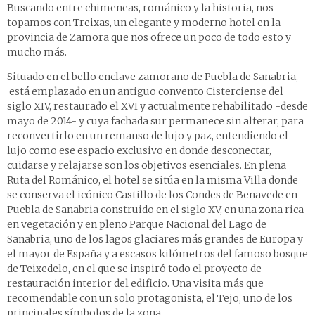
Buscando entre chimeneas, románico y la historia, nos
topamos con
Treixas
, un elegante y moderno hotel en la
provincia de Zamora que nos ofrece un poco de todo esto y
mucho más.
Situado en el bello enclave zamorano de Puebla de Sanabria,
está emplazado en un antiguo convento Cisterciense del
siglo XIV, restaurado el XVI y actualmente rehabilitado -desde
mayo de 2014- y cuya fachada sur permanece sin alterar, para
reconvertirlo en un remanso de lujo y paz, entendiendo el
lujo como ese espacio exclusivo en donde desconectar,
cuidarse y relajarse son los objetivos esenciales. En plena
Ruta del Románico, el hotel se sitúa en la misma Villa donde
se conserva el icónico Castillo de los Condes de Benavede en
Puebla de Sanabria construido en el siglo XV, en una zona rica
en vegetación y en pleno Parque Nacional del Lago de
Sanabria, uno de los lagos glaciares más grandes de Europa y
el mayor de España y a escasos kilómetros del famoso bosque
de Teixedelo, en el que se inspiró todo el proyecto de
restauración interior del edificio. Una visita más que
recomendable con un solo protagonista, el Tejo, uno de los
principales símbolos de la zona.