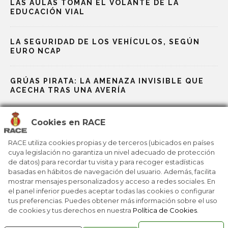
LAS AULAS TOMAN EL VOLANTE DE LA
EDUCACIÓN VIAL
LA SEGURIDAD DE LOS VEHÍCULOS, SEGÚN
EURO NCAP
GRÚAS PIRATA: LA AMENAZA INVISIBLE QUE
ACECHA TRAS UNA AVERÍA
EL CAMINO AL TRABAJO, FOCO PRIORITARIO
Cookies en RACE
PARA LA PREVENCIÓN DE ACCIDENTES
RACE utiliza cookies propias y de terceros (ubicados en países
cuya legislación no garantiza un nivel adecuado de protección
ÁNGEL CÁMARA, REPRESENTANTE DEL RACE,
de datos) para recordar tu visita y para recoger estadísticas
MEJOR CONDUCTOR JOVEN EUROPEO 2025
basadas en hábitos de navegación del usuario. Además, facilita
mostrar mensajes personalizados y acceso a redes sociales. En
el panel inferior puedes aceptar todas las cookies o configurar
tus preferencias. Puedes obtener más información sobre el uso
de cookies y tus derechos en nuestra
Política de Cookies
.
RACE © 2016
TODOS LOS DERECHOS