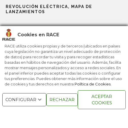
REVOLUCIÓN ELÉCTRICA, MAPA DE
LANZAMIENTOS
2026: NOVEDADES PARA TODOS LOS GUSTOS
Cookies en RACE
LAS BERLINAS EN LA FUTURA MOVILIDAD
RACE utiliza cookies propias y de terceros (ubicados en países
cuya legislación no garantiza un nivel adecuado de protección
de datos) para recordar tu visita y para recoger estadísticas
NAVIDAD PARA TODA LA FAMILIA
basadas en hábitos de navegación del usuario. Además, facilita
mostrar mensajes personalizados y acceso a redes sociales. En
el panel inferior puedes aceptar todas las cookies o configurar
tus preferencias. Puedes obtener más información sobre el uso
de cookies y tus derechos en nuestra
Política de Cookies
.
RACE © 2016
TODOS LOS DERECHOS
ACEPTAR
RESERVADOS
CONFIGURAR
RECHAZAR
COOKIES