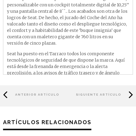
personalizable con un cockpit totalmente digital de 10,25’’
y una pantalla central de 8´´.. Los acabados son otra de los
logros de Seat. De hecho, el jurado del Coche del Año ha
valorado tanto el diseño como el despliegue tecnológico,
el confort y a habitabilidad de este ‘buque insignia’ que
cuenta con un maletero gigante de 760 litros en su
versión de cinco plazas.
Seat ha puesto en el Tarraco todos los componente
tecnológicos de seguridad de que dispone la marca. Aquí
está desde la frenanda de emergencia o la alerta
precolisión, a los avisos de tráfico trasero y de ángulo
muerto; el control de velocidad adaptativa; el aviso de
cambio de carril; el detector de detector de fatiga o lector
de señales, entre otras novedades. Su maletero es de 760
ANTERIOR ARTÍCULO
SIGUIENTE ARTÍCULO
litros con cinco plazas.
Pero donde presenta su mayor atractivo es debajo del
capó. Este SUV diseñado y desarrollado en el Centro
ARTÍCULOS RELACIONADOS
Técnico de SEAT en Martorell, y producido en la factoría
del Grupo Volkswagen en Wolfsburg (Alemania) -el coche
es primo hermano del Tiguan All Space y del Skoda