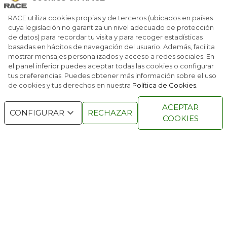
EN LA ÉLITE MUNDIAL DE LA FÓRMULA E
RACE utiliza cookies propias y de terceros (ubicados en países
cuya legislación no garantiza un nivel adecuado de protección
de datos) para recordar tu visita y para recoger estadísticas
EL CIRCUITO DE MADRID JARAMA–RACE SE
CONECTA A LA FÓRMULA E
basadas en hábitos de navegación del usuario. Además, facilita
mostrar mensajes personalizados y acceso a redes sociales. En
el panel inferior puedes aceptar todas las cookies o configurar
tus preferencias. Puedes obtener más información sobre el uso
de cookies y tus derechos en nuestra
Política de Cookies
.
RACE © 2016
TODOS LOS DERECHOS
ACEPTAR
RESERVADOS
CONFIGURAR
RECHAZAR
COOKIES
QUIENES SOMOS
NÚMEROS ANTERIORES
CONTACTO
AVISO LEGAL
POLÍTICA DE COOKIES