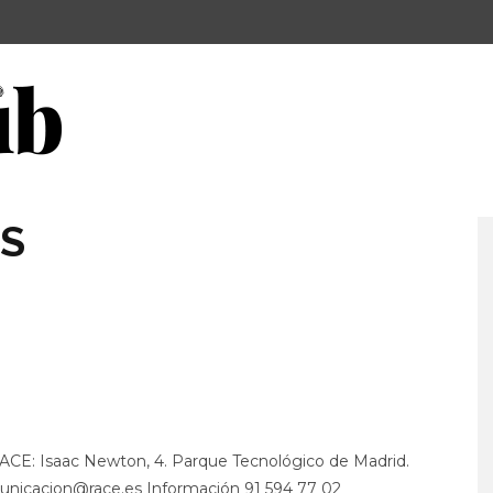
S
 RACE: Isaac Newton, 4. Parque Tecnológico de Madrid.
municacion@race.es Información 91 594 77 02