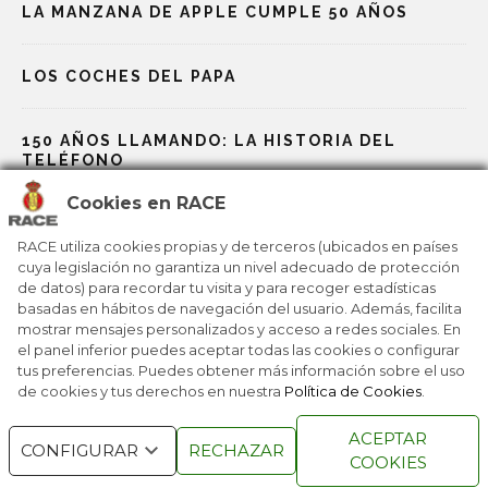
LA MANZANA DE APPLE CUMPLE 50 AÑOS
LOS COCHES DEL PAPA
150 AÑOS LLAMANDO: LA HISTORIA DEL
TELÉFONO
Cookies en RACE
GAUDÍ, EL GENIO QUE REDISEÑÓ BARCELONA
RACE utiliza cookies propias y de terceros (ubicados en países
cuya legislación no garantiza un nivel adecuado de protección
de datos) para recordar tu visita y para recoger estadísticas
BOHEMIAN RHAPSODY, UN HIMNO ENTRE
ÓPERA Y ROCK
basadas en hábitos de navegación del usuario. Además, facilita
mostrar mensajes personalizados y acceso a redes sociales. En
el panel inferior puedes aceptar todas las cookies o configurar
tus preferencias. Puedes obtener más información sobre el uso
de cookies y tus derechos en nuestra
Política de Cookies
.
RACE © 2016
TODOS LOS DERECHOS
ACEPTAR
RESERVADOS
CONFIGURAR
RECHAZAR
COOKIES