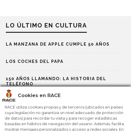
LO ÚLTIMO EN CULTURA
LA MANZANA DE APPLE CUMPLE 50 AÑOS
LOS COCHES DEL PAPA
150 AÑOS LLAMANDO: LA HISTORIA DEL
TELÉFONO
Cookies en RACE
GAUDÍ, EL GENIO QUE REDISEÑÓ BARCELONA
RACE utiliza cookies propias y de terceros (ubicados en países
cuya legislación no garantiza un nivel adecuado de protección
de datos) para recordar tu visita y para recoger estadísticas
BOHEMIAN RHAPSODY, UN HIMNO ENTRE
ÓPERA Y ROCK
basadas en hábitos de navegación del usuario. Además, facilita
mostrar mensajes personalizados y acceso a redes sociales. En