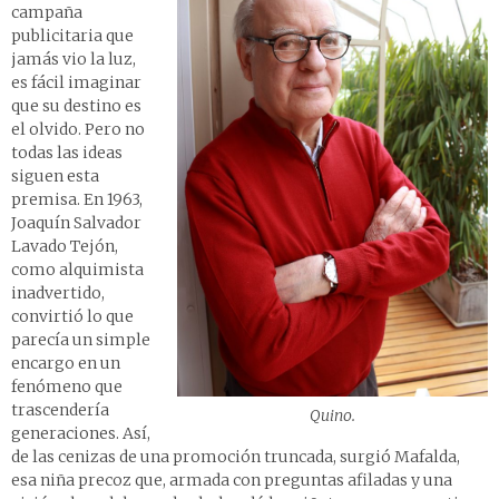
campaña
publicitaria que
jamás vio la luz,
es fácil imaginar
que su destino es
el olvido. Pero no
todas las ideas
siguen esta
premisa. En 1963,
Joaquín Salvador
Lavado Tejón,
como alquimista
inadvertido,
convirtió lo que
parecía un simple
encargo en un
fenómeno que
trascendería
Quino.
generaciones. Así,
de las cenizas de una promoción truncada, surgió Mafalda,
esa niña precoz que, armada con preguntas afiladas y una