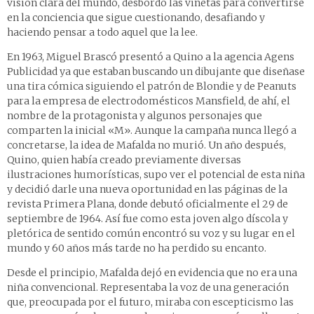
visión clara del mundo, desbordó las viñetas para convertirse
en la conciencia que sigue cuestionando, desafiando y
haciendo pensar a todo aquel que la lee.
En 1963, Miguel Brascó presentó a Quino a la agencia Agens
Publicidad ya que estaban buscando un dibujante que diseñase
una tira cómica siguiendo el patrón de Blondie y de Peanuts
para la empresa de electrodomésticos Mansfield, de ahí, el
nombre de la protagonista y algunos personajes que
comparten la inicial «M». Aunque la campaña nunca llegó a
concretarse, la idea de Mafalda no murió. Un año después,
Quino, quien había creado previamente diversas
ilustraciones humorísticas, supo ver el potencial de esta niña
y decidió darle una nueva oportunidad en las páginas de la
revista Primera Plana, donde debutó oficialmente el 29 de
septiembre de 1964. Así fue como esta joven algo díscola y
pletórica de sentido común encontró su voz y su lugar en el
mundo y 60 años más tarde no ha perdido su encanto.
Desde el principio, Mafalda dejó en evidencia que no era una
niña convencional. Representaba la voz de una generación
que, preocupada por el futuro, miraba con escepticismo las