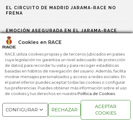
EL CIRCUITO DE MADRID JARAMA-RACE NO
FRENA
EMOCIÓN ASEGURADA EN EL JARAMA-RACE
Cookies en RACE
RECTA DE META PARA LOS MUNDIALES DEL
MOTOR
RACE utiliza cookies propias y de terceros (ubicados en países
cuya legislación no garantiza un nivel adecuado de protección
de datos) para recordar tu visita y para recoger estadísticas
basadas en hábitos de navegación del usuario. Además, facilita
LOS MUNDIALES DEL MOTOR SE CALIENTAN
mostrar mensajes personalizados y acceso a redes sociales. En
el panel inferior puedes aceptar todas las cookies o configurar
tus preferencias. Puedes obtener más información sobre el uso
de cookies y tus derechos en nuestra
Política de Cookies
.
RACE © 2016
TODOS LOS DERECHOS
ACEPTAR
RESERVADOS
CONFIGURAR
RECHAZAR
COOKIES