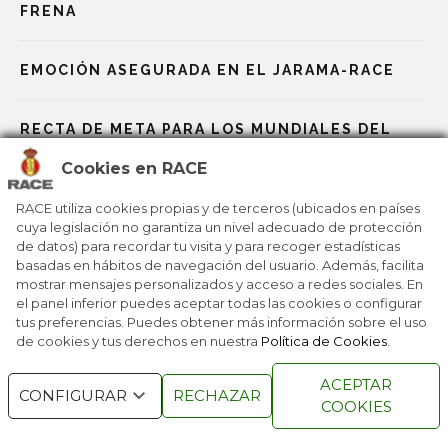
FRENA
EMOCIÓN ASEGURADA EN EL JARAMA-RACE
RECTA DE META PARA LOS MUNDIALES DEL
MOTOR
Cookies en RACE
LOS MUNDIALES DEL MOTOR SE CALIENTAN
RACE utiliza cookies propias y de terceros (ubicados en países
cuya legislación no garantiza un nivel adecuado de protección
de datos) para recordar tu visita y para recoger estadísticas
basadas en hábitos de navegación del usuario. Además, facilita
NUEVA EDICIÓN DEL JARAMA CLASSIC
mostrar mensajes personalizados y acceso a redes sociales. En
el panel inferior puedes aceptar todas las cookies o configurar
tus preferencias. Puedes obtener más información sobre el uso
de cookies y tus derechos en nuestra
Política de Cookies
.
RACE © 2016
TODOS LOS DERECHOS
ACEPTAR
RESERVADOS
CONFIGURAR
RECHAZAR
COOKIES