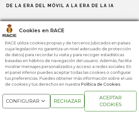
DE LA ERA DEL MÓVIL A LA ERA DE LA IA
LA EDUCACIÓN YA NO SE ENTIENDE SIN IA
Cookies en RACE
ASÍ VEMOS LOS ESPAÑOLES LA IA
RACE utiliza cookies propias y de terceros (ubicados en países
cuya legislación no garantiza un nivel adecuado de protección
de datos) para recordar tu visita y para recoger estadísticas
basadas en hábitos de navegación del usuario. Además, facilita
¿SE ESTÁ LLENANDO INTERNET DE IA?
mostrar mensajes personalizados y acceso a redes sociales. En
el panel inferior puedes aceptar todas las cookies o configurar
tus preferencias. Puedes obtener más información sobre el uso
de cookies y tus derechos en nuestra
Política de Cookies
.
RACE © 2016
TODOS LOS DERECHOS
ACEPTAR
RESERVADOS
CONFIGURAR
RECHAZAR
COOKIES
QUIENES SOMOS
NÚMEROS ANTERIORES