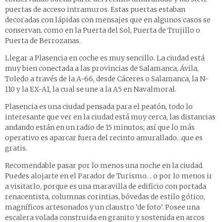
puertas de acceso intramuros. Estas puertas estaban
decoradas con lápidas con mensajes que en algunos casos se
conservan, como en la Puerta del Sol, Puerta de Trujillo o
Puerta de Berrozanas.
Llegar a Plasencia en coche es muy sencillo. La ciudad está
muy bien conectada a las provincias de Salamanca, Ávila,
Toledo a través de la A-66, desde Cáceres o Salamanca, la N-
110 y la EX-A1, la cual se une a la A5 en Navalmoral.
Plasencia es una ciudad pensada para el peatón, todo lo
interesante que ver en la ciudad está muy cerca, las distancias
andando están en un radio de 15 minutos; así que lo más
operativo es aparcar fuera del recinto amurallado…que es
gratis.
Recomendable pasar por lo menos una noche en la ciudad.
Puedes alojarte en el Parador de Turismo… o por lo menos ir
a visitarlo, porque es una maravilla de edificio con portada
renacentista, columnas corintias, bóvedas de estilo gótico,
magníficos artesonados y un claustro ‘de foto’. Posee una
escalera volada construida en granito y sostenida en arcos