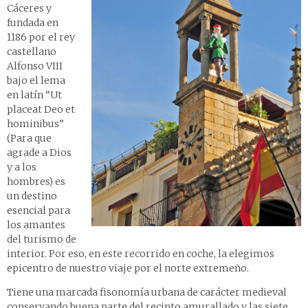
Cáceres y
fundada en
1186 por el rey
castellano
Alfonso VIII
bajo el lema
en latín “Ut
placeat Deo et
hominibus”
(Para que
agrade a Dios
y a los
hombres) es
un destino
esencial para
los amantes
del turismo de
interior. Por eso, en este recorrido en coche, la elegimos
epicentro de nuestro viaje por el norte extremeño.
Tiene una marcada fisonomía urbana de carácter medieval
conservando buena parte del recinto amurallado y las siete