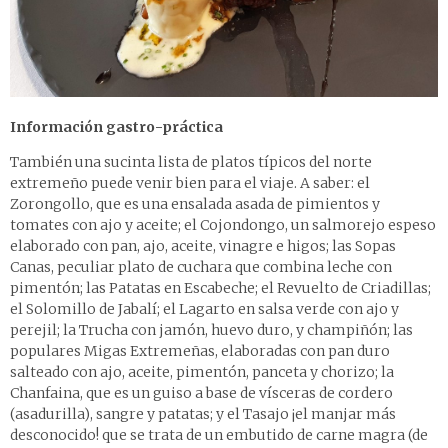
Información gastro-práctica
También una sucinta lista de platos típicos del norte
extremeño puede venir bien para el viaje. A saber: el
Zorongollo, que es una ensalada asada de pimientos y
tomates con ajo y aceite; el Cojondongo, un salmorejo espeso
elaborado con pan, ajo, aceite, vinagre e higos; las Sopas
Canas, peculiar plato de cuchara que combina leche con
pimentón; las Patatas en Escabeche; el Revuelto de Criadillas;
el Solomillo de Jabalí; el Lagarto en salsa verde con ajo y
perejil; la Trucha con jamón, huevo duro, y champiñón; las
populares Migas Extremeñas, elaboradas con pan duro
salteado con ajo, aceite, pimentón, panceta y chorizo; la
Chanfaina, que es un guiso a base de vísceras de cordero
(asadurilla), sangre y patatas; y el Tasajo ¡el manjar más
desconocido! que se trata de un embutido de carne magra (de