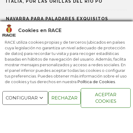
ITALIA, POR LAS ORILLAS DEL RÍO PO
NAVARRA PARA PALADARES EXQUISITOS
Cookies en RACE
ALBACETE Y SU RUTA CERVANTINA
RACE utiliza cookies propias y de terceros (ubicados en países
cuya legislación no garantiza un nivel adecuado de protección
de datos) para recordar tu visita y para recoger estadísticas
UN MUSEO DE COCHES… EN EL CAMINO DE
basadas en hábitos de navegación del usuario. Además, facilita
SANTIAGO FRANCÉS
mostrar mensajes personalizados y acceso a redes sociales. En
el panel inferior puedes aceptar todas las cookies o configurar
tus preferencias. Puedes obtener más información sobre el uso
de cookies y tus derechos en nuestra
Política de Cookies
.
RACE © 2016
TODOS LOS DERECHOS
ACEPTAR
RESERVADOS
CONFIGURAR
RECHAZAR
COOKIES