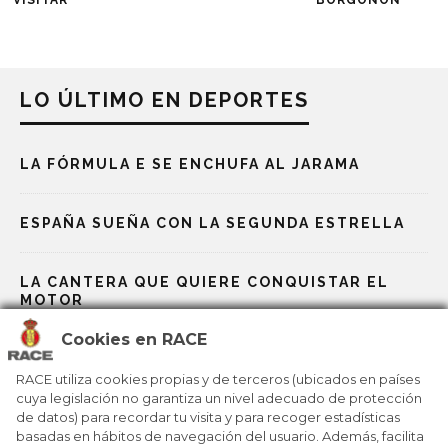
LO ÚLTIMO EN DEPORTES
LA FÓRMULA E SE ENCHUFA AL JARAMA
ESPAÑA SUEÑA CON LA SEGUNDA ESTRELLA
LA CANTERA QUE QUIERE CONQUISTAR EL
MOTOR
Cookies en RACE
LAS BAZAS ESPAÑOLAS EN LOS JJOO DE
MILÁN-CORTINA
RACE utiliza cookies propias y de terceros (ubicados en países
cuya legislación no garantiza un nivel adecuado de protección
de datos) para recordar tu visita y para recoger estadísticas
MILANO CORTINA 2026: UN VIAJE POR 25 JJOO
basadas en hábitos de navegación del usuario. Además, facilita