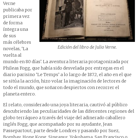
Verne
publicaba por
primera vez
de forma
íntegra una
de sus
más célebres
Edición del libro de Julio Verne.
novelas, ‘La
vuelta al
mundo en 80 días’. La aventura literaria protagonizada por
Phileas Fogg, que había sido desvelada por entregas en el
diario parisino ‘Le Temps’ a lo largo de 1872, el año en el que
se sitúa la acción, hizo volar la imaginación de lectores de
todo el mundo, que soñaron despiertos con recorrer el
planeta entero.
El relato, considerado una joya literaria, cautivó al público
descubriendo las peculiaridades de las diferentes regiones del
globo terráqueo a través del viaje del adinerado caballero
inglés Fogg, que acompañado por su ayudante, Jean
Passepartout, parte desde Londres y pasando por Suez,
Bombay, Hong Kong, Singapur, Yokohama, San Francisco o