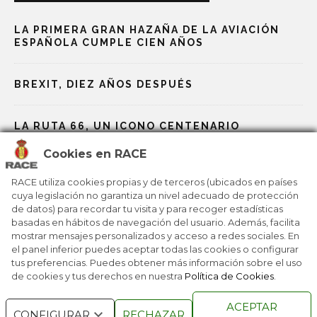
LA PRIMERA GRAN HAZAÑA DE LA AVIACIÓN
ESPAÑOLA CUMPLE CIEN AÑOS
BREXIT, DIEZ AÑOS DESPUÉS
LA RUTA 66, UN ICONO CENTENARIO
Cookies en RACE
NOBEL, LOS PREMIOS MÁS PRESTIGIOSOS
RACE utiliza cookies propias y de terceros (ubicados en países
cuya legislación no garantiza un nivel adecuado de protección
de datos) para recordar tu visita y para recoger estadísticas
LA ONU CUMPLE 80 AÑOS EN UNA ÉPOCA
PLAGADA DE DESAFÍOS
basadas en hábitos de navegación del usuario. Además, facilita
mostrar mensajes personalizados y acceso a redes sociales. En
el panel inferior puedes aceptar todas las cookies o configurar
tus preferencias. Puedes obtener más información sobre el uso
de cookies y tus derechos en nuestra
Política de Cookies
.
RACE © 2016
TODOS LOS DERECHOS
ACEPTAR
RESERVADOS
CONFIGURAR
RECHAZAR