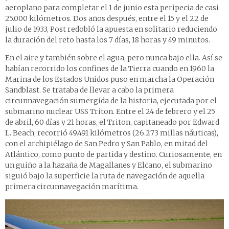
aeroplano para completar el 1 de junio esta peripecia de casi
25.000 kilómetros. Dos años después, entre el 15 y el 22 de
julio de 1933, Post redobló la apuesta en solitario reduciendo
la duración del reto hasta los 7 días, 18 horas y 49 minutos.
En el aire y también sobre el agua, pero nunca bajo ella. Así se
habían recorrido los confines de la Tierra cuando en 1960 la
Marina de los Estados Unidos puso en marcha la Operación
Sandblast. Se trataba de llevar a cabo la primera
circunnavegación sumergida de la historia, ejecutada por el
submarino nuclear USS Triton. Entre el 24 de febrero y el 25
de abril, 60 días y 21 horas, el Triton, capitaneado por Edward
L. Beach, recorrió 49.491 kilómetros (26.273 millas náuticas),
con el archipiélago de San Pedro y San Pablo, en mitad del
Atlántico, como punto de partida y destino. Curiosamente, en
un guiño a la hazaña de Magallanes y Elcano, el submarino
siguió bajo la superficie la ruta de navegación de aquella
primera circunnavegación marítima.