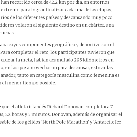
han recorrido cerca de 42.2 km por día, en entornos
 extremo para lograr finalizar cada una de las etapas,
arios de los diferentes países y descansando muy poco.
tidores volaron al siguiente destino en un chárter, una
ruebas.
mana cuyos componentes geográfico y deportivo son el
. Para completar el reto, los participantes tuvieron que
as cruzar la meta, habían acumulado 295 kilómetros en
o, en las que aprovecharon para descansar, estirar las
 ganador, tanto en categoría masculina como femenina es
n el menor tiempo posible.
e que el atleta irlandés Richard Donovan completara 7
ías, 22 horas y 3 minutos. Donovan, además de organizar el
able de los gélidos ‘North Pole Marathon’ y ‘Antarctic Ice