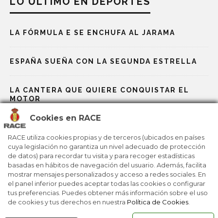
LO ÚLTIMO EN DEPORTES
LA FÓRMULA E SE ENCHUFA AL JARAMA
ESPAÑA SUEÑA CON LA SEGUNDA ESTRELLA
LA CANTERA QUE QUIERE CONQUISTAR EL
MOTOR
Cookies en RACE
LAS BAZAS ESPAÑOLAS EN LOS JJOO DE
MILÁN-CORTINA
RACE utiliza cookies propias y de terceros (ubicados en países
cuya legislación no garantiza un nivel adecuado de protección
de datos) para recordar tu visita y para recoger estadísticas
basadas en hábitos de navegación del usuario. Además, facilita
MILANO CORTINA 2026: UN VIAJE POR 25 JJOO
mostrar mensajes personalizados y acceso a redes sociales. En
el panel inferior puedes aceptar todas las cookies o configurar
tus preferencias. Puedes obtener más información sobre el uso
de cookies y tus derechos en nuestra
Política de Cookies
.
RACE © 2016
TODOS LOS DERECHOS