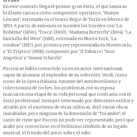
El éxito
En este contexto llega el primer gran éxito, el que lanza su
brillante carrera como compositor operístico, ‘Manon
Lescaut’, estrenada en el teatro Regio de Turín en febrero de
1893. A partir de entonces se suceden los triunfos con ‘La
Bohème’ (1896), ‘Tosca’ (1900), ‘Madama Butterfly’ (1904), ‘La
fanciulla del West’ (1910), estrenada en Nueva York, ‘La
rondine’ (1917), por primera vez representada en Montecarlo,
y ‘El Tríptico’ (1918), compuesto por ‘Il Tabarro’, ‘Suor
Angelica’ y ‘Gianni Schicchi’.
Puccini se había convertido ya en un autor internacional,
capaz de alcanzar el esplendor de su referente, Verdi, como
icono de la ópera italiana. Amante del automovilismo y
coleccionista de coches, los problemas con su esposa
marcaron una etapa de su vida personal que contrasta con el
éxito profesional. Siempre interesado por diferentes estilos y
atraído por el exotismo de otras culturas, dejó varias obras
inacabadas, pero ninguna de la dimensión de ‘Turandot’, el
canto de cisne que Puccini no pudo ver representado, pero que
acabó por convertirse en el bellísimo símbolo de su legado
musical, el triunfo del amor sobre el odio.