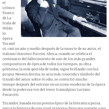
el
icónico
Teatro
de La
Scala de
Milán
la
ópera
Turand
ot, casi un año y medio después de la muerte de su autor, el
italiano Giacomo Puccini. Ahora, cuando se celebra el
centenario del fallecimiento de uno de los más grandes
compositores de ópera de todos los tiempos, su obra
póstuma, la más querida de todas, sigue brillando con luz
propia. Nessun dorma, su aria más conocida y símbolo del
triunfo del amor sobre el odio, se convirtió mucho
tiempo después del estreno en un icono moderno de la ópera
desde la poderosa voz del tenor transalpino Luciano
Pavarotti.
Turandot, basada en un poema épico de la literatura persa,
narra la historia de una cruel princesa china que somete a sus