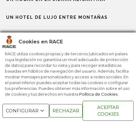
UN HOTEL DE LUJO ENTRE MONTAÑAS
DORMIR ENTRE NIDOS DE CIGÜEÑAS
Cookies en RACE
LOS COCHES TIENEN SU PARTICULAR ‘SPA’
RACE utiliza cookies propias y de terceros (ubicados en países
cuya legislación no garantiza un nivel adecuado de protección
de datos) para recordar tu visita y para recoger estadísticas
basadas en hábitos de navegación del usuario. Además, facilita
UN HOTEL PARA DEJAR LA MENTE EN BLANCO
mostrar mensajes personalizados y acceso a redes sociales. En
el panel inferior puedes aceptar todas las cookies o configurar
tus preferencias. Puedes obtener más información sobre el uso
de cookies y tus derechos en nuestra
Política de Cookies
.
RACE © 2016
TODOS LOS DERECHOS
ACEPTAR
RESERVADOS
CONFIGURAR
RECHAZAR
COOKIES