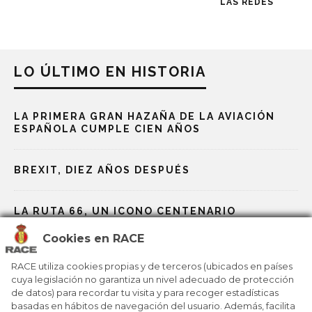
LAS REDES
LO ÚLTIMO EN HISTORIA
LA PRIMERA GRAN HAZAÑA DE LA AVIACIÓN
ESPAÑOLA CUMPLE CIEN AÑOS
BREXIT, DIEZ AÑOS DESPUÉS
LA RUTA 66, UN ICONO CENTENARIO
Cookies en RACE
NOBEL, LOS PREMIOS MÁS PRESTIGIOSOS
RACE utiliza cookies propias y de terceros (ubicados en países
cuya legislación no garantiza un nivel adecuado de protección
de datos) para recordar tu visita y para recoger estadísticas
LA ONU CUMPLE 80 AÑOS EN UNA ÉPOCA
PLAGADA DE DESAFÍOS
basadas en hábitos de navegación del usuario. Además, facilita