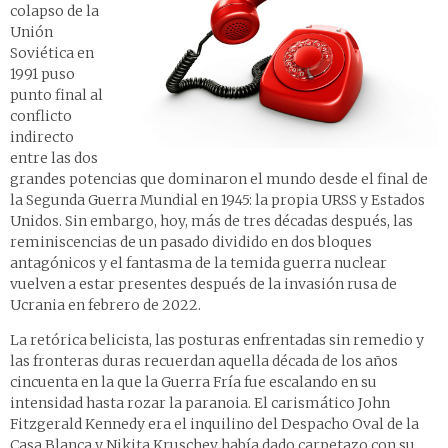
colapso de la
Unión
Soviética en
1991 puso
punto final al
conflicto
indirecto
entre las dos
grandes potencias que dominaron el mundo desde el final de
la Segunda Guerra Mundial en 1945: la propia URSS y Estados
Unidos. Sin embargo, hoy, más de tres décadas después, las
reminiscencias de un pasado dividido en dos bloques
antagónicos y el fantasma de la temida guerra nuclear
vuelven a estar presentes después de la invasión rusa de
Ucrania en febrero de 2022.
La retórica belicista, las posturas enfrentadas sin remedio y
las fronteras duras recuerdan aquella década de los años
cincuenta en la que la Guerra Fría fue escalando en su
intensidad hasta rozar la paranoia. El carismático John
Fitzgerald Kennedy era el inquilino del Despacho Oval de la
Casa Blanca y Nikita Kruschev había dado carpetazo con su