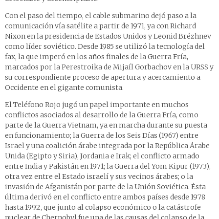
Con el paso del tiempo, el cable submarino dejó paso a la
comunicación vía satélite a partir de 1971, ya con Richard
Nixon en la presidencia de Estados Unidos y Leonid Brézhnev
como líder soviético. Desde 1985 se utilizó la tecnología del
fax, la que imperó en los años finales de la Guerra Fría,
marcados por la Perestroika de Mijaíl Gorbachov en la URSS y
su correspondiente proceso de apertura y acercamiento a
Occidente en el gigante comunista.
El Teléfono Rojo jugó un papel importante en muchos
conflictos asociados al desarrollo de la Guerra Fría, como
parte de la Guerra Vietnam, ya en marcha durante su puesta
en funcionamiento; la Guerra de los Seis Días (1967) entre
Israel y una coalición árabe integrada por la República Árabe
Unida (Egipto y Siria), Jordania e Irak; el conflicto armado
entre India y Pakistán en 1971; la Guerra del Yom Kipur (1973),
otra vez entre el Estado israelí y sus vecinos árabes; o la
invasión de Afganistán por parte de la Unión Soviética. Ésta
última derivó en el conflicto entre ambos países desde 1978
hasta 1992, que junto al colapso económico o la catástrofe
nuclear de Chernobyl fue una de las causas del colapso de la