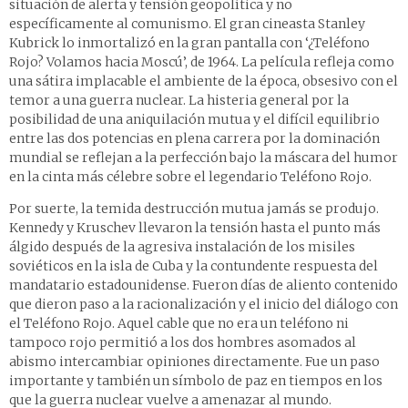
situación de alerta y tensión geopolítica y no
específicamente al comunismo. El gran cineasta Stanley
Kubrick lo inmortalizó en la gran pantalla con ‘¿Teléfono
Rojo? Volamos hacia Moscú’, de 1964. La película refleja como
una sátira implacable el ambiente de la época, obsesivo con el
temor a una guerra nuclear. La histeria general por la
posibilidad de una aniquilación mutua y el difícil equilibrio
entre las dos potencias en plena carrera por la dominación
mundial se reflejan a la perfección bajo la máscara del humor
en la cinta más célebre sobre el legendario Teléfono Rojo.
Por suerte, la temida destrucción mutua jamás se produjo.
Kennedy y Kruschev llevaron la tensión hasta el punto más
álgido después de la agresiva instalación de los misiles
soviéticos en la isla de Cuba y la contundente respuesta del
mandatario estadounidense. Fueron días de aliento contenido
que dieron paso a la racionalización y el inicio del diálogo con
el Teléfono Rojo. Aquel cable que no era un teléfono ni
tampoco rojo permitió a los dos hombres asomados al
abismo intercambiar opiniones directamente. Fue un paso
importante y también un símbolo de paz en tiempos en los
que la guerra nuclear vuelve a amenazar al mundo.