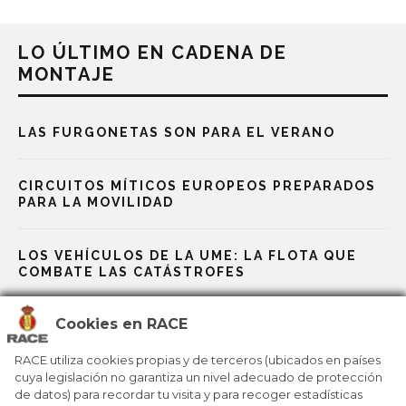
LO ÚLTIMO EN CADENA DE
MONTAJE
LAS FURGONETAS SON PARA EL VERANO
CIRCUITOS MÍTICOS EUROPEOS PREPARADOS
PARA LA MOVILIDAD
LOS VEHÍCULOS DE LA UME: LA FLOTA QUE
COMBATE LAS CATÁSTROFES
Cookies en RACE
LA FÓRMULA E, LABORATORIO PARA LA
INNOVACIÓN ELÉCTRICA DEL FUTURO
RACE utiliza cookies propias y de terceros (ubicados en países
cuya legislación no garantiza un nivel adecuado de protección
de datos) para recordar tu visita y para recoger estadísticas
LOS CONCEPT CAR REDEFINEN LA MOVILIDAD