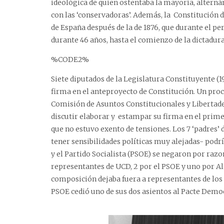
ideológica de quien ostentaba la mayoría, alternán
con las ‘conservadoras’. Además, la Constitución d
de España después de la de 1876, que durante el p
durante 46 años, hasta el comienzo de la dictadur
%CODE2%
Siete diputados de la Legislatura Constituyente (
firma en el anteproyecto de Constitución. Un proce
Comisión de Asuntos Constitucionales y Libertades
discutir elaborar y estampar su firma en el prime
que no estuvo exento de tensiones. Los 7 ‘padres’
tener sensibilidades políticas muy alejadas- podr
y el Partido Socialista (PSOE) se negaron por razon
representantes de UCD, 2 por el PSOE y uno por Al
composición dejaba fuera a representantes de los p
PSOE cedió uno de sus dos asientos al Pacte Democ