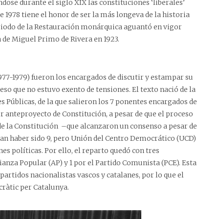
dose durante el siglo XIX las constituciones ‘liberales’
e 1978 tiene el honor de ser la más longeva de la historia
eriodo de la Restauración monárquica aguantó en vigor
a de Miguel Primo de Rivera en 1923.
1977-1979) fueron los encargados de discutir y estampar su
so que no estuvo exento de tensiones. El texto nació de la
 Públicas, de la que salieron los 7 ponentes encargados de
r anteproyecto de Constitución, a pesar de que el proceso
 de la Constitución –que alcanzaron un consenso a pesar de
ían haber sido 9, pero Unión del Centro Democrático (UCD)
es políticas. Por ello, el reparto quedó con tres
ianza Popular (AP) y 1 por el Partido Comunista (PCE). Esta
artidos nacionalistas vascos y catalanes, por lo que el
ràtic per Catalunya.