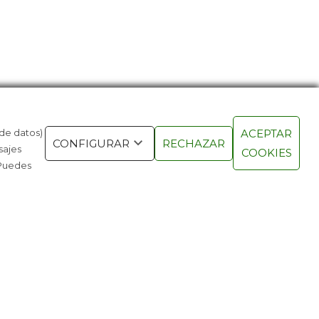
 de datos)
ACEPTAR
NUEVA GENERACIÓN DE
LA PRIMER
CONFIGURAR
RECHAZAR
sajes
COOKIES
RABLES ES INVISIBLE
AVIACIÓN 
 Puedes
AÑOS
OS