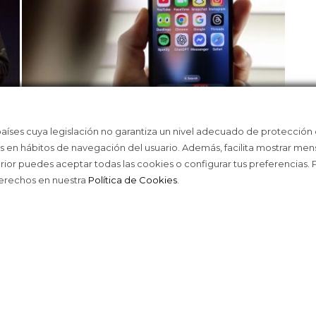
países cuya legislación no garantiza un nivel adecuado de protección
ASÍ TE ENGANCHAN LOS ALGORITMOS
LA 
as en hábitos de navegación del usuario. Además, facilita mostrar men
DE LAS REDES
WEA
erior puedes aceptar todas las cookies o configurar tus preferencias.
derechos en nuestra
Política de Cookies
.
ACE © 2016
TODOS LOS DERECHOS RESERVAD