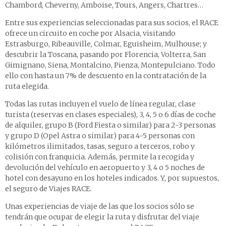
Chambord, Cheverny, Amboise, Tours, Angers, Chartres…
Entre sus experiencias seleccionadas para sus socios, el RACE
ofrece un circuito en coche por Alsacia, visitando
Estrasburgo, Ribeauville, Colmar, Eguisheim, Mulhouse; y
descubrir la Toscana, pasando por Florencia, Volterra, San
Gimignano, Siena, Montalcino, Pienza, Montepulciano. Todo
ello con hasta un 7% de descuento en la contratación de la
ruta elegida.
Todas las rutas incluyen el vuelo de línea regular, clase
turista (reservas en clases especiales), 3, 4, 5 o 6 días de coche
de alquiler, grupo B (Ford Fiesta o similar) para 2-3 personas
y grupo D (Opel Astra o similar) para 4-5 personas con
kilómetros ilimitados, tasas, seguro a terceros, robo y
colisión con franquicia. Además, permite la recogida y
devolución del vehículo en aeropuerto y 3, 4 o 5 noches de
hotel con desayuno en los hoteles indicados. Y, por supuestos,
el seguro de Viajes RACE.
Unas experiencias de viaje de las que los socios sólo se
tendrán que ocupar de elegir la ruta y disfrutar del viaje