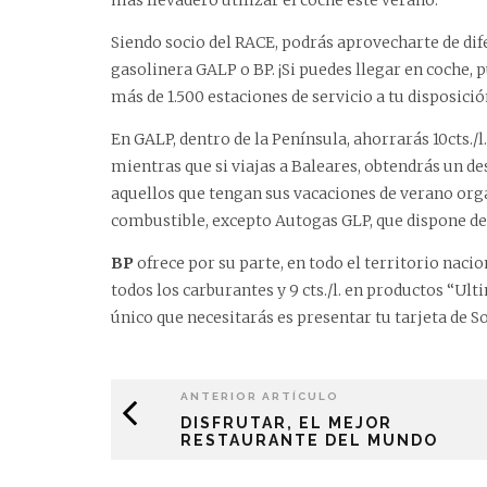
más llevadero utilizar el coche este verano.
Siendo socio del RACE, podrás aprovecharte de dif
gasolinera GALP o BP. ¡Si puedes llegar en coche
más de 1.500 estaciones de servicio a tu disposició
En
GALP
, dentro de la Península, ahorrarás 10cts./l
mientras que si viajas a Baleares, obtendrás un desc
aquellos que tengan sus vacaciones de verano orga
combustible, excepto Autogas GLP, que dispone de 
BP
ofrece por su parte, en todo el territorio nacion
todos los carburantes y 9 cts./l. en productos “Ult
único que necesitarás es presentar tu tarjeta de So
ANTERIOR ARTÍCULO
DISFRUTAR, EL MEJOR
RESTAURANTE DEL MUNDO