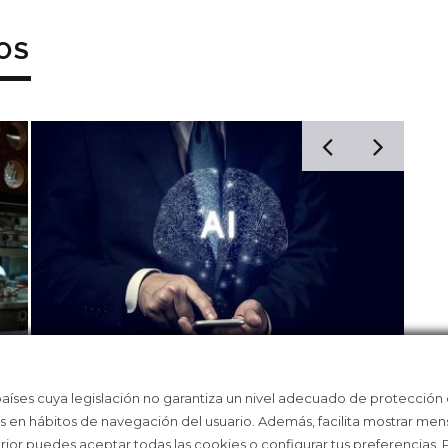
OS
países cuya legislación no garantiza un nivel adecuado de protección
TE
LA IA SE ESTÁ ENTRENANDO A TU
LA 
as en hábitos de navegación del usuario. Además, facilita mostrar men
COSTA
PEQ
erior puedes aceptar todas las cookies o configurar tus preferencias.