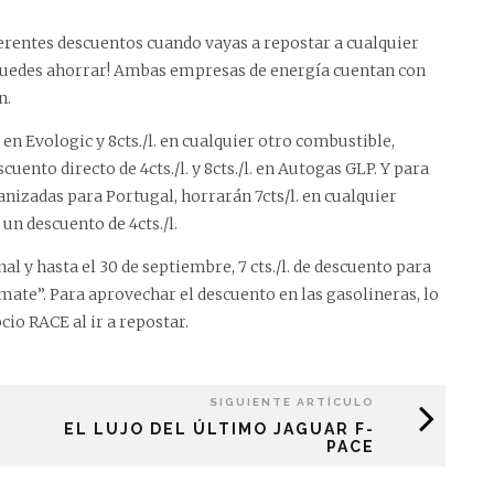
erentes descuentos cuando vayas a repostar a cualquier
, puedes ahorrar! Ambas empresas de energía cuentan con
n.
. en Evologic y 8cts./l. en cualquier otro combustible,
uento directo de 4cts./l. y 8cts./l. en Autogas GLP. Y para
nizadas para Portugal, horrarán 7cts/l. en cualquier
un descuento de 4cts./l.
al y hasta el 30 de septiembre, 7 cts./l. de descuento para
imate”. Para aprovechar el descuento en las gasolineras, lo
cio RACE al ir a repostar.
SIGUIENTE ARTÍCULO
EL LUJO DEL ÚLTIMO JAGUAR F-
PACE