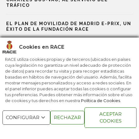
TRÁFICO
EL PLAN DE MOVILIDAD DE MADRID E-PRIX, UN
ÉXITO DE LA FUNDACIÓN RACE
Cookies en RACE
LA NUEVA MOVILIDAD PASA POR LA LEY
RACE utiliza cookies propias y de terceros (ubicados en países
cuya legislación no garantiza un nivel adecuado de protección
LOS VEHÍCULOS DE AUXILIO EN VÍA PÚBLICA
de datos) para recordar tu visita y para recoger estadísticas
PODRÁN ACCEDER A LAS ZBE, UNA
PROPUESTA DEL RACE
basadas en hábitos de navegación del usuario. Además, facilita
mostrar mensajes personalizados y acceso a redes sociales. En
el panel inferior puedes aceptar todas las cookies o configurar
tus preferencias. Puedes obtener más información sobre el uso
de cookies y tus derechos en nuestra
Política de Cookies
.
RACE © 2016
TODOS LOS DERECHOS
ACEPTAR
RESERVADOS
CONFIGURAR
RECHAZAR
COOKIES