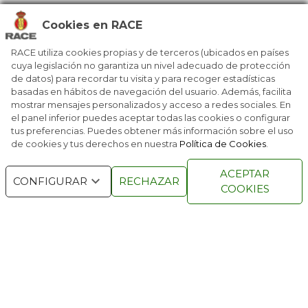
UNA MIRADA AL VERANO CON ESTILO
Cookies en RACE
¿QUIÉN DIJO QUE UN PICNIC NO ES UN LUJO?
RACE utiliza cookies propias y de terceros (ubicados en países
cuya legislación no garantiza un nivel adecuado de protección
de datos) para recordar tu visita y para recoger estadísticas
UN ESCRITORIO PARA DAR ENVIDIA
basadas en hábitos de navegación del usuario. Además, facilita
mostrar mensajes personalizados y acceso a redes sociales. En
el panel inferior puedes aceptar todas las cookies o configurar
tus preferencias. Puedes obtener más información sobre el uso
de cookies y tus derechos en nuestra
Política de Cookies
.
RACE © 2016
TODOS LOS DERECHOS
ACEPTAR
RESERVADOS
CONFIGURAR
RECHAZAR
COOKIES
QUIENES SOMOS
NÚMEROS ANTERIORES
CONTACTO
AVISO LEGAL
POLÍTICA DE COOKIES