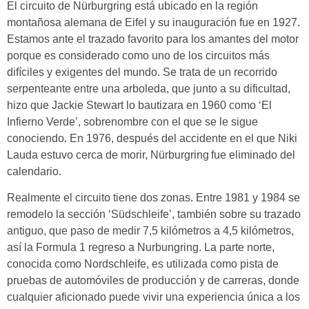
El circuito de Nürburgring está ubicado en la región
montañosa alemana de Eifel y su inauguración fue en 1927.
Estamos ante el trazado favorito para los amantes del motor
porque es considerado como uno de los circuitos más
difíciles y exigentes del mundo. Se trata de un recorrido
serpenteante entre una arboleda, que junto a su dificultad,
hizo que
Jackie Stewart lo bautizara en 1960 como ‘El
Infierno Verde’, sobrenombre con el que se le sigue
conociendo. En
1976
, después del accidente en el que Niki
Lauda
estuvo cerca de morir,
Nürburgring
fue eliminado del
calendario.
Realmente el circuito tiene dos zonas.
Entre 1981 y 1984 se
remodelo la sección ‘Südschleife’, también sobre su trazado
antiguo, que paso de medir 7,5 kilómetros a 4,5 kilómetros
,
así
la Formula 1 regreso a Nurbungring
. La parte norte,
conocida como Nordschleife, es utilizada como p
ista de
pruebas de automóviles de producción y de carreras, donde
cualquier aficionado puede vivir una
experiencia única a los