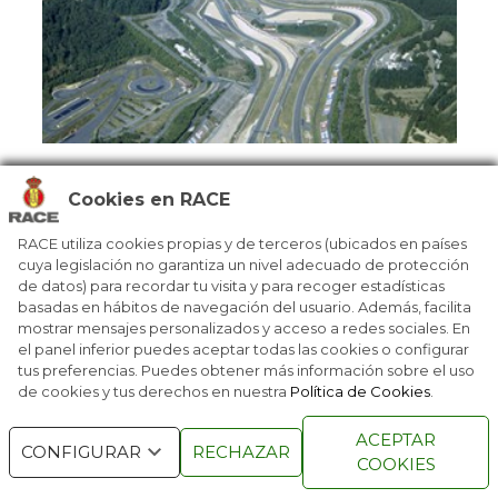
El circuito de la Sarthe está ubicado en la localidad francesa
Cookies en RACE
de Le Mans, a unos doscientos kilómetro al suroeste de
RACE utiliza cookies propias y de terceros (ubicados en países
París. Es una pista que combina partes permanentes con
cuya legislación no garantiza un nivel adecuado de protección
carreteras convencionales y que se ha convertido en el
de datos) para recordar tu visita y para recoger estadísticas
segundo circuito de carreras más largo existente en la
basadas en hábitos de navegación del usuario. Además, facilita
actualidad y uno de los lugares con mayores tiempos de
mostrar mensajes personalizados y acceso a redes sociales. En
el panel inferior puedes aceptar todas las cookies o configurar
vuelta.
tus preferencias. Puedes obtener más información sobre el uso
de cookies y tus derechos en nuestra
Política de Cookies
.
Acoge la famosa 24 Horas de Le Mans, la carrera de
automovilismo de resistencia más prestigiosa del mundo
ACEPTAR
que reúne a pilotos y equipos de nivel internacional. La
CONFIGURAR
RECHAZAR
COOKIES
prueba, que puede acoger hasta 56 escuderías, tiene en su