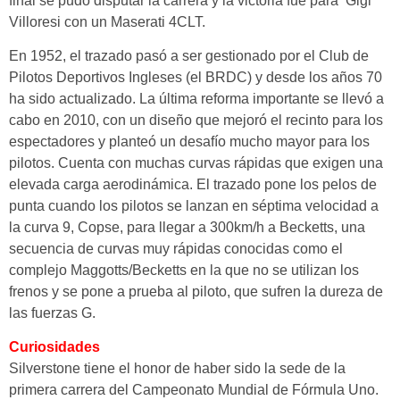
final se pudo disputar la carrera y la victoria fue para ‘Gigi’
Villoresi con un Maserati 4CLT.
En 1952, el trazado pasó a ser gestionado por el Club de
Pilotos Deportivos Ingleses (el BRDC) y desde los años 70
ha sido actualizado. La última reforma importante se llevó a
cabo en 2010, con un diseño que mejoró el recinto para los
espectadores y planteó un desafío mucho mayor para los
pilotos. Cuenta con muchas curvas rápidas que exigen una
elevada carga aerodinámica. El trazado pone los pelos de
punta cuando los pilotos se lanzan en séptima velocidad a
la curva 9,
Copse
, para llegar a
300km/h
a
Becketts
, una
secuencia de curvas muy rápidas conocidas como el
complejo Maggotts/Becketts en la que no se utilizan los
frenos y se pone a prueba al piloto, que sufren la dureza de
las fuerzas G.
Curiosidades
Silverstone tiene el honor de haber sido la sede de la
primera carrera del Campeonato Mundial de Fórmula Uno.