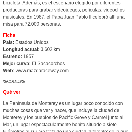
bicicleta. Además, es el escenario elegido por diferentes
productoras para grabar videojuegos, películas, videoclips
musicales. En 1987, el
Papa Juan Pablo II
celebró allí una
misa para
72.000 personas.
Ficha
País:
Estados Unidos
Longitud actual:
3,602 km
Estreno:
1957
Mejor curva:
El Sacacorchos
Web:
www.mazdaraceway.com
%CODE3%
Qué ver
La Península de Monterey es un lugar poco conocido con
muchas cosas que ver y hacer, que incluye la ciudad de
Monterey y los pueblos de Pacific Grove y Carmel junto al
Mar, un lugar espectacularmente bonito situado a siete
kilómetros al sur. Se trata de una ciudad ‘diferente’ de la que