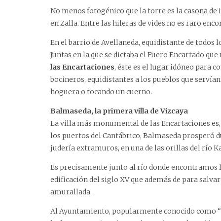
No menos fotogénico que la torre es la casona de 
en Zalla. Entre las hileras de vides no es raro en
En el barrio de Avellaneda, equidistante de todos 
Juntas en la que se dictaba el Fuero Encartado que
las Encartaciones
, éste es el lugar idóneo para 
bocineros, equidistantes a los pueblos que servían
hoguera o tocando un cuerno.
Balmaseda, la primera villa de Vizcaya
La villa más monumental de las Encartaciones es, 
los puertos del Cantábrico, Balmaseda prosperó d
judería extramuros, en una de las orillas del río 
Es precisamente junto al río donde encontramos la
edificación del siglo XV que además de para salvar
amurallada.
Al Ayuntamiento, popularmente conocido como “la M