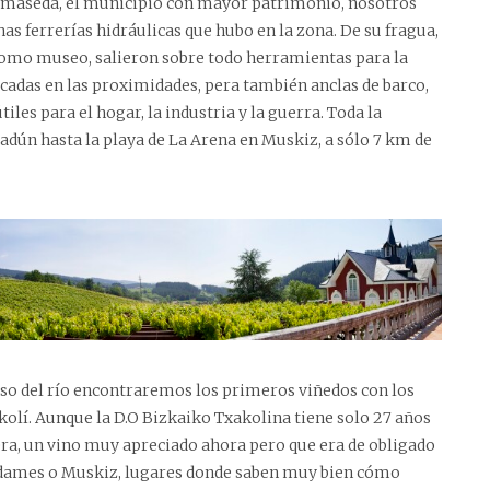
lmaseda, el municipio con mayor patrimonio, nosotros
s ferrerías hidráulicas que hubo en la zona. De su fragua,
como museo, salieron sobre todo herramientas para la
icadas en las proximidades, pera también anclas de barco,
tiles para el hogar, la industria y la guerra. Toda la
badún hasta la playa de La Arena en Muskiz, a sólo 7 km de
rso del río encontraremos los primeros viñedos con los
kolí. Aunque la D.O Bizkaiko Txakolina tiene solo 27 años
nera, un vino muy apreciado ahora pero que era de obligado
ldames o Muskiz, lugares donde saben muy bien cómo