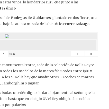
estas vinos, la hondarribi zuri, que junto a las
ter único
.
s el de
Bodegas de Galdames
, plantado en dos fincas, una
ra bajo la atenta mirada de la histórica
Torre Loizaga
.
›
»
de
6
 la monumental Torre, sede de la colección de Rolls Royce
n todos los modelos de la marca fabricados entre 1910 y
 A los 45 Rolls hay que añadir otros 30 coches de marcas
, Lamborghini o Jaguar.
 bodas, un edén digno de dar alojamiento al señor que la
nos hasta que en el siglo XV el Rey obligó a los nobles
as por palacios.