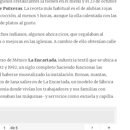
unos restaurantes la tienen en el menú y el 23 de octubre
e Putxeras
. La receta más habitual es el de alubias rojas
cocción, al menos 5 horas, aunque la olla calentada con las
de platos al gusto.
chos indianos, algunos ahora ricos, que regalaban al
o mejoras en las iglesias. A cambio de ello obtenían calle
reso de México
La Encartada
, industria textil que se ubica a
892 y 1992, un siglo completo haciendo funcionar las
 haberse musealizado la instalación. Boinas, mantas,
s de lana salieron de La Encartada, un modelo de fábrica
colonia donde vivían los trabajadores y sus familias con
onaban las máquinas- y servicios como escuela y capilla.
›
»
de
5