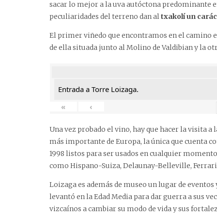
sacar lo mejor a la uva autóctona predominante en 
peculiaridades del terreno dan al
txakolí un carác
El primer viñedo que encontramos en el camino e
de ella situada junto al Molino de Valdibian y la ot
Entrada a Torre Loizaga.
«
‹
Una vez probado el vino, hay que hacer la visita a
más importante de Europa, la única que cuenta co
1998 listos para ser usados en cualquier momento.
como Hispano-Suiza, Delaunay-Belleville, Ferrari
Loizaga es además de museo un lugar de eventos y
levantó en la Edad Media para dar guerra a sus veci
vizcaínos a cambiar su modo de vida y sus fortalez