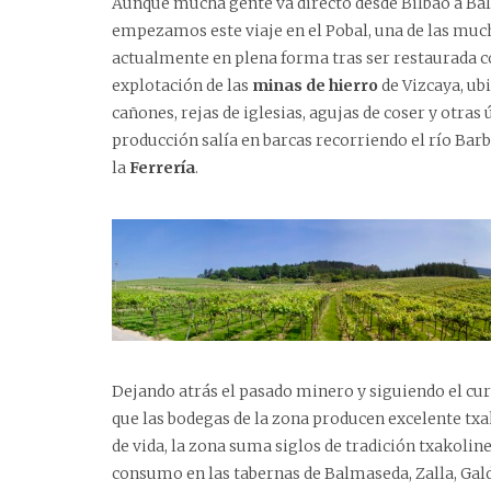
Aunque mucha gente va directo desde Bilbao a Ba
empezamos este viaje en el Pobal, una de las mucha
actualmente en plena forma tras ser restaurada 
explotación de las
minas de hierro
de Vizcaya, ub
cañones, rejas de iglesias, agujas de coser y otras ú
producción salía en barcas recorriendo el río Bar
la
Ferrería
.
Dejando atrás el pasado minero y siguiendo el cu
que las bodegas de la zona producen excelente txa
de vida, la zona suma siglos de tradición txakoli
consumo en las tabernas de Balmaseda, Zalla, Ga