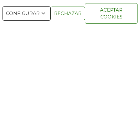
ACEPTAR
CONFIGURAR
RECHAZAR
COOKIES
ANTERIOR ARTÍCULO
SIGUIENTE ARTÍCULO
PARADA Y FONDA
El espectacular desierto de las Bardenas Reales de Navarra sirve de
escenario para un hotel horizontal con arquitectura lineal,
rompedora, vanguardista y detallista.
Texto: JAVIER VARELA
¿Serías capaz de dormir en pleno desierto rodeado de un
paisaje lunar? Enclavado en el agreste Parque Natural de