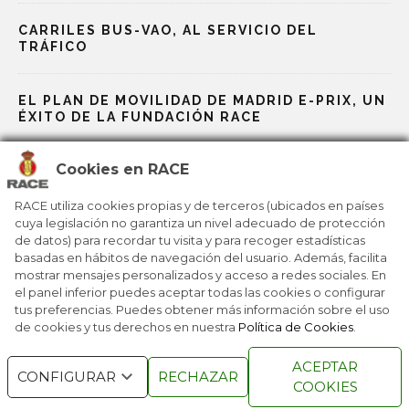
CARRILES BUS-VAO, AL SERVICIO DEL
TRÁFICO
EL PLAN DE MOVILIDAD DE MADRID E-PRIX, UN
ÉXITO DE LA FUNDACIÓN RACE
Cookies en RACE
LA NUEVA MOVILIDAD PASA POR LA LEY
RACE utiliza cookies propias y de terceros (ubicados en países
cuya legislación no garantiza un nivel adecuado de protección
LOS VEHÍCULOS DE AUXILIO EN VÍA PÚBLICA
de datos) para recordar tu visita y para recoger estadísticas
PODRÁN ACCEDER A LAS ZBE, UNA
basadas en hábitos de navegación del usuario. Además, facilita
PROPUESTA DEL RACE
mostrar mensajes personalizados y acceso a redes sociales. En
el panel inferior puedes aceptar todas las cookies o configurar
tus preferencias. Puedes obtener más información sobre el uso
de cookies y tus derechos en nuestra
Política de Cookies
.
RACE © 2016
TODOS LOS DERECHOS
ACEPTAR
RESERVADOS
CONFIGURAR
RECHAZAR
COOKIES