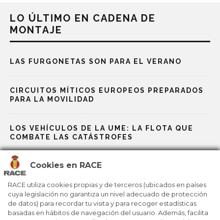
LO ÚLTIMO EN CADENA DE
MONTAJE
LAS FURGONETAS SON PARA EL VERANO
CIRCUITOS MÍTICOS EUROPEOS PREPARADOS
PARA LA MOVILIDAD
LOS VEHÍCULOS DE LA UME: LA FLOTA QUE
COMBATE LAS CATÁSTROFES
Cookies en RACE
LA FÓRMULA E, LABORATORIO PARA LA
INNOVACIÓN ELÉCTRICA DEL FUTURO
RACE utiliza cookies propias y de terceros (ubicados en países
cuya legislación no garantiza un nivel adecuado de protección
de datos) para recordar tu visita y para recoger estadísticas
LOS CONCEPT CAR REDEFINEN LA MOVILIDAD
basadas en hábitos de navegación del usuario. Además, facilita
DEL MAÑANA