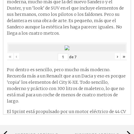
moderna, mucho más que la del nuevo Sandero y el
Duster, y un ‘look’ de SUV en el que incluye elementos de
sus hermanos, como los pilotos o los faldones. Pero su
delantera es una obra de arte. Es pequeño, más que el
Sandero aunque la estética les haga parecer iguales.. No
llega a los cuatro metros.
«
‹
›
»
de
7
Por dentro es sencillo, pero mucho más moderno.
Recuerda más a un Renault que a un Dacia y eso es porque
‘copia’ los elementos del City K-XE. Todo sencillo,
moderno y práctico con 300 litros de maletero, lo que no
está mal para un coche de menos de cuatro metros de
largo.
El Sprint está propulsado por un motor eléctrico de 44 CV
o 33 kW, que está alimentado por una batería de iones de
26,8 kWh. Según Dacia el coche tendrá una autonomía de
225 km. La recarga se hará por medio de un enchufe