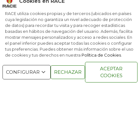
Cookies en RACE
RACE, BP Y GALP TE ABARATAN LOS VIAJES
RACE utiliza cookies propias y de terceros (ubicados en países
cuya legislación no garantiza un nivel adecuado de protección
de datos) para recordar tu visita y para recoger estadísticas
EL RACE IMPULSA UNA NUEVA FORMA DE
RECUPERAR PUNTOS
basadas en hábitos de navegación del usuario. Además, facilita
mostrar mensajes personalizados y acceso a redes sociales. En
el panel inferior puedes aceptar todas las cookies o configurar
tus preferencias. Puedes obtener más información sobre el uso
de cookies y tus derechos en nuestra
Política de Cookies
.
RACE © 2016
TODOS LOS DERECHOS
ACEPTAR
RESERVADOS
CONFIGURAR
RECHAZAR
COOKIES
QUIENES SOMOS
NÚMEROS ANTERIORES
CONTACTO
AVISO LEGAL
POLÍTICA DE COOKIES