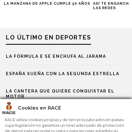
LA MANZANA DE APPLE CUMPLE 50 AÑOS
ASÍ TE ENGANCHA
LAS REDES
LO ÚLTIMO EN DEPORTES
LA FÓRMULA E SE ENCHUFA AL JARAMA
ESPAÑA SUEÑA CON LA SEGUNDA ESTRELLA
LA CANTERA QUE QUIERE CONQUISTAR EL
MOTOR
Cookies en RACE
LAS BAZAS ESPAÑOLAS EN LOS JJOO DE
MILÁN-CORTINA
RACE utiliza cookies propias y de terceros (ubicados en países
cuya legislación no garantiza un nivel adecuado de protección
de datos) para recordar tu visita y para recoger estadísticas