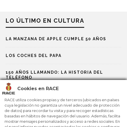
LO ÚLTIMO EN CULTURA
LA MANZANA DE APPLE CUMPLE 50 AÑOS
LOS COCHES DEL PAPA
150 AÑOS LLAMANDO: LA HISTORIA DEL
TELÉFONO
Cookies en RACE
GAUDÍ, EL GENIO QUE REDISEÑÓ BARCELONA
RACE utiliza cookies propias y de terceros (ubicados en países
cuya legislación no garantiza un nivel adecuado de protección
de datos) para recordar tu visita y para recoger estadísticas
BOHEMIAN RHAPSODY, UN HIMNO ENTRE
ÓPERA Y ROCK
basadas en hábitos de navegación del usuario. Además, facilita
mostrar mensajes personalizados y acceso a redes sociales. En
el panel inferior puedes aceptar todas las cookies o configurar