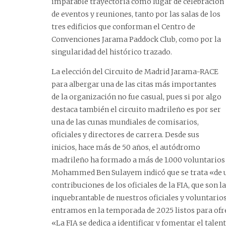
imparable trayectoria como lugar de celebración
de eventos y reuniones, tanto por las salas de los
tres edificios que conforman el Centro de
Convenciones Jarama Paddock Club, como por la
singularidad del histórico trazado.
La elección del Circuito de Madrid Jarama-RACE
para albergar una de las citas más importantes
de la organización no fue casual, pues si por algo
destaca también el circuito madrileño es por ser
una de las cunas mundiales de comisarios,
oficiales y directores de carrera. Desde sus
inicios, hace más de 50 años, el autódromo
madrileño ha formado a más de 1.000 voluntarios p
Mohammed Ben Sulayem indicó que se trata «de un
contribuciones de los oficiales de la FIA, que son
inquebrantable de nuestros oficiales y voluntarios 
entramos en la temporada de 2025 listos para ofr
«La FIA se dedica a identificar y fomentar el talento