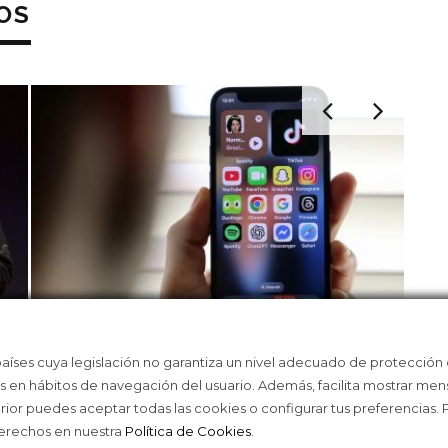
OS
países cuya legislación no garantiza un nivel adecuado de protección
ASÍ TE ENGANCHAN LOS ALGORITMOS
LA 
as en hábitos de navegación del usuario. Además, facilita mostrar men
DE LAS REDES
WEA
erior puedes aceptar todas las cookies o configurar tus preferencias.
derechos en nuestra
Política de Cookies
.