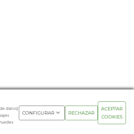
 de datos)
ACEPTAR
NUEVA GENERACIÓN DE
LA PRIMER
CONFIGURAR
RECHAZAR
sajes
COOKIES
RABLES ES INVISIBLE
AVIACIÓN 
 Puedes
AÑOS