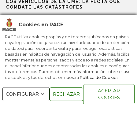
LOS VEHÍCULOS DE LA UME: LA FLOTA QUE
COMBATE LAS CATÁSTROFES
Cookies en RACE
LA FÓRMULA E, LABORATORIO PARA LA
INNOVACIÓN ELÉCTRICA DEL FUTURO
RACE utiliza cookies propias y de terceros (ubicados en países
cuya legislación no garantiza un nivel adecuado de protección
de datos) para recordar tu visita y para recoger estadísticas
LOS CONCEPT CAR REDEFINEN LA MOVILIDAD
basadas en hábitos de navegación del usuario. Además, facilita
DEL MAÑANA
mostrar mensajes personalizados y acceso a redes sociales. En
el panel inferior puedes aceptar todas las cookies o configurar
tus preferencias. Puedes obtener más información sobre el uso
de cookies y tus derechos en nuestra
Política de Cookies
.
RACE © 2016
TODOS LOS DERECHOS
ACEPTAR
RESERVADOS
CONFIGURAR
RECHAZAR
COOKIES
QUIENES SOMOS
NÚMEROS ANTERIORES
CONTACTO
AVISO LEGAL