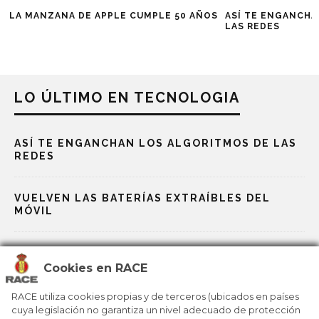
LA MANZANA DE APPLE CUMPLE 50 AÑOS
ASÍ TE ENGANCHA
LAS REDES
LO ÚLTIMO EN TECNOLOGIA
ASÍ TE ENGANCHAN LOS ALGORITMOS DE LAS
REDES
VUELVEN LAS BATERÍAS EXTRAÍBLES DEL
MÓVIL
DE LA ERA DEL MÓVIL A LA ERA DE LA IA
Cookies en RACE
LA EDUCACIÓN YA NO SE ENTIENDE SIN IA
RACE utiliza cookies propias y de terceros (ubicados en países
cuya legislación no garantiza un nivel adecuado de protección