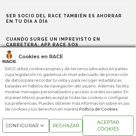
SER SOCIO DEL RACE TAMBIÉN ES AHORRAR
EN TU DÍA A DÍA
CUANDO SURGE UN IMPREVISTO EN
CARRETERA, APP RACE SOS
Cookies en RACE
RACE, BP Y GALP TE ABARATAN LOS VIAJES
RACE utiliza cookies propias y de terceros (ubicados en países
cuya legislación no garantiza un nivel adecuado de protección
de datos) para recordar tu visita y para recoger estadísticas
EL RACE IMPULSA UNA NUEVA FORMA DE
RECUPERAR PUNTOS
basadas en hábitos de navegación del usuario. Además, facilita
mostrar mensajes personalizados y acceso a redes sociales. En
el panel inferior puedes aceptar todas las cookies o configurar
tus preferencias. Puedes obtener más información sobre el uso
de cookies y tus derechos en nuestra
Política de Cookies
.
RACE © 2016
TODOS LOS DERECHOS
ACEPTAR
RESERVADOS
CONFIGURAR
RECHAZAR
COOKIES