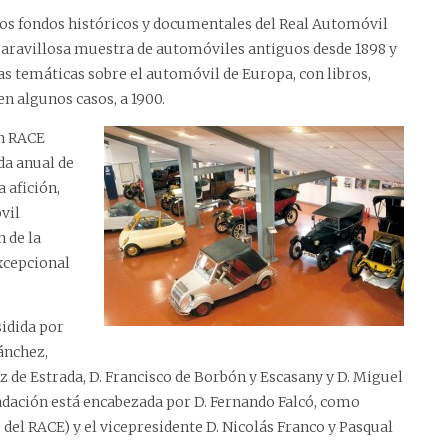
los fondos históricos y documentales del Real Automóvil
maravillosa muestra de automóviles antiguos desde 1898 y
s temáticas sobre el automóvil de Europa, con libros,
n algunos casos, a 1900.
ón RACE
da anual de
 afición,
vil
n de la
xcepcional
sidida por
ánchez,
ez de Estrada, D. Francisco de Borbón y Escasany y D. Miguel
Fundación está encabezada por D. Fernando Falcó, como
del RACE) y el vicepresidente D. Nicolás Franco y Pasqual