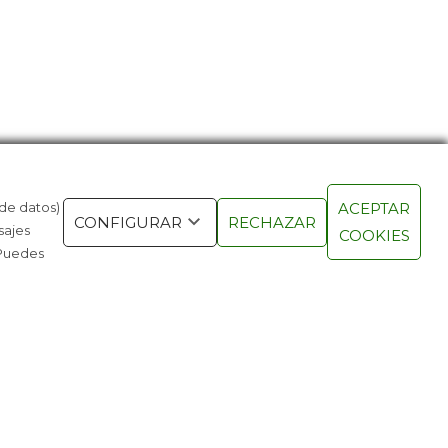
 de datos)
ACEPTAR
NUEVA GENERACIÓN DE
LA PRIMER
CONFIGURAR
RECHAZAR
sajes
COOKIES
RABLES ES INVISIBLE
AVIACIÓN 
 Puedes
AÑOS
OS