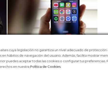
e embrague. Como ocurre con algunos productos
ste pequeño, con el motor más pequeño, responde como
 hay que buscar los 300 CV que con la tracción total son
oño a partir de 39.000 euros.
países cuya legislación no garantiza un nivel adecuado de protección
ASÍ TE ENGANCHAN LOS ALGORITMOS
LA 
as en hábitos de navegación del usuario. Además, facilita mostrar men
DE LAS REDES
WEA
erior puedes aceptar todas las cookies o configurar tus preferencias.
derechos en nuestra
Política de Cookies
.
ACE © 2016
TODOS LOS DERECHOS RESERVAD