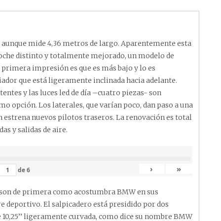
, aunque mide 4,36 metros de largo. Aparentemente esta
 coche distinto y totalmente mejorado, un modelo de
a primera impresión es que es más bajo y lo es
iador que está ligeramente inclinada hacia adelante.
entes y las luces led de día –cuatro piezas- son
como opción. Los laterales, que varían poco, dan paso a una
 estrena nuevos pilotos traseros. La renovación es total
as y salidas de aire.
›
»
de
6
dos son de primera como acostumbra BMW en sus
re deportivo. El salpicadero está presidido por dos
 de 10,25’’ ligeramente curvada, como dice su nombre BMW