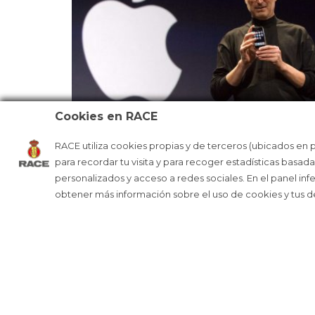
los motores llevan cambio automático de dobl
premium conducirlos es siempre un placer y e
un titán. Pero si se quieren emociones de verdad
muy seguros.
El nuevo BMW llegará a los concesionarios en ot
Cookies en RACE
RACE utiliza cookies propias y de terceros (ubicados en 
LA MANZANA DE APPLE CUMPLE 50
para recordar tu visita y para recoger estadísticas basad
AÑOS
personalizados y acceso a redes sociales. En el panel inf
obtener más información sobre el uso de cookies y tus 
R