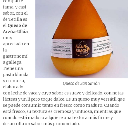
comparte
fama, y casi
sabor, con el
de Tetilla es
el
Queso de
Arzúa-Ullóa
,
muy
apreciado en
la
gastronomí
a gallega.
Tiene una
pasta blanda
y cremosa,
Queso de San Simón.
elaborado
con leche de vaca y cuyo sabor es suave y delicado, con notas
lácteas y un ligero toque dulce. Es un queso muy versátil que
se puede consumir tanto en fresco como maduro. Cuando
está fresco, su textura es cremosa y untuosa, mientras que
cuando está maduro adquiere una textura más firme y
desarrolla un sabor más pronunciado.