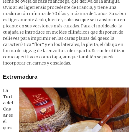
leche de oveja de raza manchega, que deriva de la antigua
Ovis aries ligeriensis procedente de Francia, y tiene una
maduración mínima de 30 días y máxima de 2 años. Su sabor
es ligeramente ácido, fuerte y sabroso que se transforma en
picante en sus versiones más curadas. Para el moldeado, la
cuajada se introduce en moldes cilíndricos que disponen de
relieves para imprimir en las caras planas del queso la
característica “flor” y en los laterales, la pleita, el dibujo en
forma de zigzag de la envoltura de esparto. Se suele utilizar
como aperitivo o como tapa, aunque también se puede
incorporar en carnes y ensaladas.
Extremadura
La
Tort
a del
Cas
ar
es
el
ques