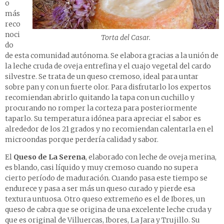
o
más
reco
noci
Torta del Casar.
do
de esta comunidad autónoma. Se elabora gracias a la unión de
la leche cruda de oveja entrefina y el cuajo vegetal del cardo
silvestre. Se trata de un queso cremoso, ideal para untar
sobre pan y con un fuerte olor. Para disfrutarlo los expertos
recomiendan abrirlo quitando la tapa con un cuchillo y
procurando no romper la corteza para posteriormente
taparlo. Su temperatura idónea para apreciar el sabor es
alrededor de los 21 grados y no recomiendan calentarla en el
microondas porque perdería calidad y sabor.
El
Queso de La Serena
, elaborado con leche de oveja merina,
es blando, casi líquido y muy cremoso cuando no supera
cierto período de maduración. Cuando pasa este tiempo se
endurece y pasa a ser más un queso curado y pierde esa
textura untuosa. Otro queso extremeño es el de Ibores, un
queso de cabra que se origina de una excelente leche cruda y
que es original de Villuercas, Ibores, La Jara y Trujillo. Su