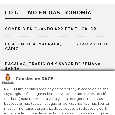
LO ÚLTIMO EN GASTRONOMÍA
COMER BIEN CUANDO APRIETA EL CALOR
EL ATÚN DE ALMADRABA, EL TESORO ROJO DE
CÁDIZ
BACALAO, TRADICIÓN Y SABOR DE SEMANA
SANTA
Cookies en RACE
ALTA COCINA VESTIDA DE TABERNA
RACE utiliza cookies propias y de terceros (ubicados en países
cuya legislación no garantiza un nivel adecuado de protección
de datos) para recordar tu visita y para recoger estadísticas
UN VIAJE POR LA HISTORIA DEL CHOCOLATE
basadas en hábitos de navegación del usuario. Además, facilita
CALIENTE EN ESPAÑA
mostrar mensajes personalizados y acceso a redes sociales. En
el panel inferior puedes aceptar todas las cookies o configurar