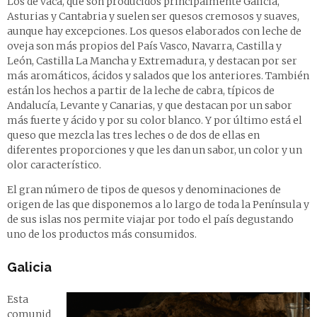
Los de vaca, que son producidos principalmente Galicia,
Asturias y Cantabria y suelen ser quesos cremosos y suaves,
aunque hay excepciones. Los quesos elaborados con leche de
oveja son más propios del País Vasco, Navarra, Castilla y
León, Castilla La Mancha y Extremadura, y destacan por ser
más aromáticos, ácidos y salados que los anteriores. También
están los hechos a partir de la leche de cabra, típicos de
Andalucía, Levante y Canarias, y que destacan por un sabor
más fuerte y ácido y por su color blanco. Y por último está el
queso que mezcla las tres leches o de dos de ellas en
diferentes proporciones y que les dan un sabor, un color y un
olor característico.
El gran número de tipos de quesos y denominaciones de
origen de las que disponemos a lo largo de toda la Península y
de sus islas nos permite viajar por todo el país degustando
uno de los productos más consumidos.
Galicia
Esta
comunid