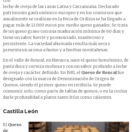
con
leche de oveja de las razas Latxa y Carranzana. Declarado
patrimonio gastronómico europeo y en los concursos que
anualmente se realizan en la Feria de Ordizia se ha llegado a
pagar más de 12.000 euros por medio queso ganador. Se trata
de un queso graso con una maduración mínima de 60 días y
tiene un sabor fuerte y pronunciado, mantecoso y
persistente. La variedad ahumada resulta más seca y
presenta un aroma a humo y a hierbas montañesas.
En el valle de Roncal, en Navarra, nace el queso homónimo, de
pasta dura y corteza mohosa y con un sabor profundo a leche
de oveja y carácter definido. En 1981, el
Queso de Roncal
fue
designado con la marca de Denominación de Origen de
Quesos, siendo el primer queso en recibirla. Se puede
consumir solo, como parte de tablas de quesos, o en la cocina
darle profundidad a platos tanto fríos como calientes.
Castilla León
El
Queso
de