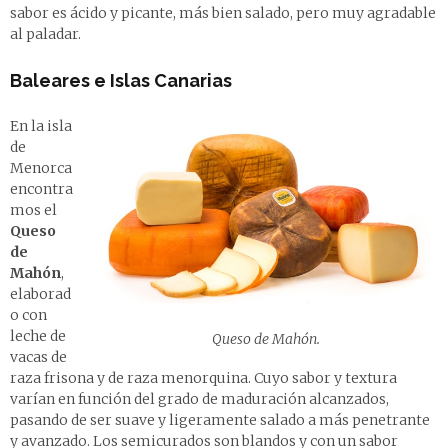
sabor es ácido y picante, más bien salado, pero muy agradable
al paladar.
Baleares e Islas Canarias
En la isla
de
Menorca
encontra
mos el
Queso
de
Mahón
,
elaborad
o con
leche de
Queso de Mahón.
vacas de
raza frisona y de raza menorquina. Cuyo sabor y textura
varían en función del grado de maduración alcanzados,
pasando de ser suave y ligeramente salado a más penetrante
y avanzado. Los semicurados son blandos y con un sabor