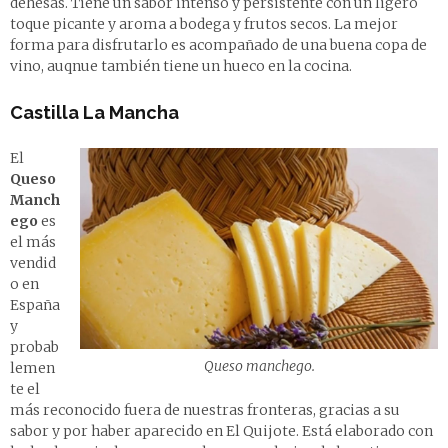
dehesas. Tiene un sabor intenso y persistente con un ligero
toque picante y aroma a bodega y frutos secos. La mejor
forma para disfrutarlo es acompañado de una buena copa de
vino, auqnue también tiene un hueco en la cocina.
Castilla La Mancha
El
Queso
Manch
ego
es
el más
vendid
o en
España
y
probab
Queso manchego.
lemen
te el
más reconocido fuera de nuestras fronteras, gracias a su
sabor y por haber aparecido en El Quijote. Está elaborado con