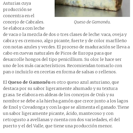
Asturias cuya
producción se
concentra en el
Queso de Gamonéu.
concejo de Cabrales.
Se elabora con leche
de vaca o la mezcla de dos o tres clases de leche: vaca, oveja y
cabra y es cremoso, algo picante, fuerte y de color marfileño
con notas azules y verdes. El proceso de maduración se lleva a
cabo en cuevas naturales de Picos de Europa para que
desarrolle hongos del tipo penicillium. Su olor le hace ser
uno de los más característicos. Recomiendan tomarlo con
pan o incluirlo en recetas en forma de salsas o rellenos.
El
Queso de Gamonéu
es otro queso azul asturiano, que
destaca por su sabor ligeramente ahumado y su textura
grasa. Se elabora en aldeas de los concejos de Onís y su
nombre se debe a la hierba gamón que crece junto a los lagos
de Enol y Covadonga y con la que se alimenta el ganado. Tiene
un sabor ligeramente picante, ácido, mantecoso y con
retrogusto a avellanas y cuenta con dos variedades, el del
puerto y el del Valle, que tiene una producción menor.