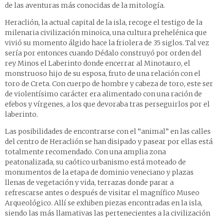
de las aventuras más conocidas de la mitología.
Heraclión, la actual capital de la isla, recoge el testigo de la
milenaria civilización minoica, una cultura prehelénica que
vivió su momento álgido hace la friolera de 35 siglos. Tal vez
sería por entonces cuando Dédalo construyó por orden del
rey Minos el Laberinto donde encerrar al Minotauro, el
monstruoso hijo de su esposa, fruto de una relación con el
toro de Creta. Con cuerpo de hombre y cabeza de toro, este ser
de violentísimo carácter era alimentado con una ración de
efebos y vírgenes, a los que devoraba tras perseguirlos por el
laberinto.
Las posibilidades de encontrarse con el “animal” en las calles
del centro de Heraclión se han disipado y pasear por ellas está
totalmente recomendado. Con una amplia zona
peatonalizada, su caótico urbanismo está moteado de
monumentos de la etapa de dominio veneciano y plazas
llenas de vegetación y vida, terrazas donde parar a
refrescarse antes o después de visitar el magnífico Museo
Arqueológico. Allí se exhiben piezas encontradas en la isla,
siendo las más llamativas las pertenecientes a la civilización