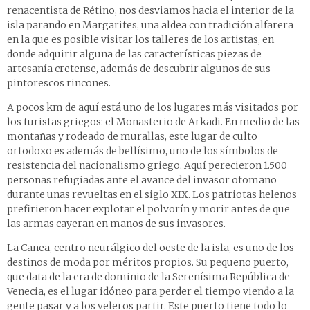
renacentista de Rétino, nos desviamos hacia el interior de la
isla parando en Margarites, una aldea con tradición alfarera
en la que es posible visitar los talleres de los artistas, en
donde adquirir alguna de las características piezas de
artesanía cretense, además de descubrir algunos de sus
pintorescos rincones.
A pocos km de aquí está uno de los lugares más visitados por
los turistas griegos: el Monasterio de Arkadi. En medio de las
montañas y rodeado de murallas, este lugar de culto
ortodoxo es además de bellísimo, uno de los símbolos de
resistencia del nacionalismo griego. Aquí perecieron 1.500
personas refugiadas ante el avance del invasor otomano
durante unas revueltas en el siglo XIX. Los patriotas helenos
prefirieron hacer explotar el polvorín y morir antes de que
las armas cayeran en manos de sus invasores.
La Canea, centro neurálgico del oeste de la isla, es uno de los
destinos de moda por méritos propios. Su pequeño puerto,
que data de la era de dominio de la Serenísima República de
Venecia, es el lugar idóneo para perder el tiempo viendo a la
gente pasar y a los veleros partir. Este puerto tiene todo lo