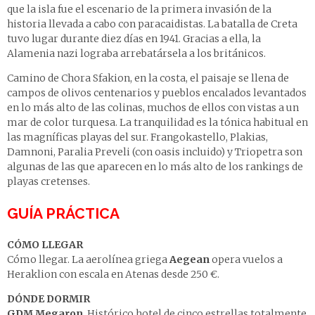
que la isla fue el escenario de la primera invasión de la
historia llevada a cabo con paracaidistas. La batalla de Creta
tuvo lugar durante diez días en 1941. Gracias a ella, la
Alamenia nazi lograba arrebatársela a los británicos.
Camino de Chora Sfakion, en la costa, el paisaje se llena de
campos de olivos centenarios y pueblos encalados levantados
en lo más alto de las colinas, muchos de ellos con vistas a un
mar de color turquesa. La tranquilidad es la tónica habitual en
las magníficas playas del sur. Frangokastello, Plakias,
Damnoni, Paralia Preveli (con oasis incluido) y Triopetra son
algunas de las que aparecen en lo más alto de los rankings de
playas cretenses.
GUÍA PRÁCTICA
CÓMO LLEGAR
Cómo llegar. La aerolínea griega
Aegean
opera vuelos a
Heraklion con escala en Atenas desde 250 €.
DÓNDE DORMIR
GDM Megaron
. Histórico hotel de cinco estrellas totalmente