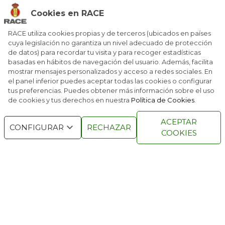
LA AVENTURA DE KENIA Y EL LAGO TURKANA
Cookies en RACE
DESCUBRIR LA PODEROSA VARSOVIA
RACE utiliza cookies propias y de terceros (ubicados en países
cuya legislación no garantiza un nivel adecuado de protección
de datos) para recordar tu visita y para recoger estadísticas
basadas en hábitos de navegación del usuario. Además, facilita
REPÚBLICA DOMINICANA, LA REINA CARIBEÑA
mostrar mensajes personalizados y acceso a redes sociales. En
el panel inferior puedes aceptar todas las cookies o configurar
tus preferencias. Puedes obtener más información sobre el uso
de cookies y tus derechos en nuestra
Política de Cookies
.
RACE © 2016
TODOS LOS DERECHOS
ACEPTAR
RESERVADOS
CONFIGURAR
RECHAZAR
COOKIES
QUIENES SOMOS
NÚMEROS ANTERIORES
CONTACTO
AVISO LEGAL
POLÍTICA DE COOKIES