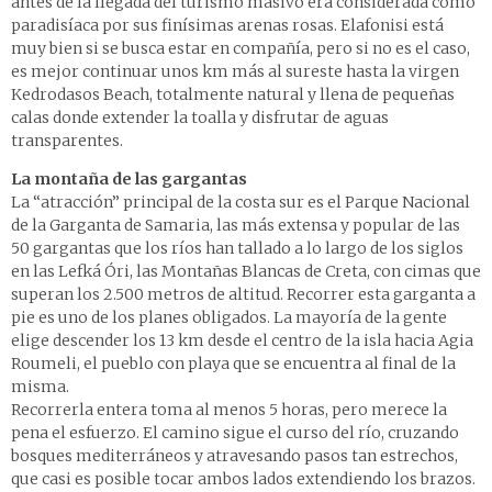
antes de la llegada del turismo masivo era considerada como
paradisíaca por sus finísimas arenas rosas. Elafonisi está
muy bien si se busca estar en compañía, pero si no es el caso,
es mejor continuar unos km más al sureste hasta la virgen
Kedrodasos Beach, totalmente natural y llena de pequeñas
calas donde extender la toalla y disfrutar de aguas
transparentes.
La montaña de las gargantas
La “atracción” principal de la costa sur es el Parque Nacional
de la Garganta de Samaria, las más extensa y popular de las
50 gargantas que los ríos han tallado a lo largo de los siglos
en las Lefká Óri, las Montañas Blancas de Creta, con cimas que
superan los 2.500 metros de altitud. Recorrer esta garganta a
pie es uno de los planes obligados. La mayoría de la gente
elige descender los 13 km desde el centro de la isla hacia Agia
Roumeli, el pueblo con playa que se encuentra al final de la
misma.
Recorrerla entera toma al menos 5 horas, pero merece la
pena el esfuerzo. El camino sigue el curso del río, cruzando
bosques mediterráneos y atravesando pasos tan estrechos,
que casi es posible tocar ambos lados extendiendo los brazos.