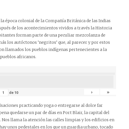
la época colonial de la Compañía Británica de las Indias
spués de los acontecimientos vividos a través la Historia
abitantes forman parte de una peculiar mezcolanza de
más los autóctonos ‘negritos’ que, al parecer y por estos
 son llamados los pueblos indígenas pertenecientes a la
 pueblos africanos.
›
»
de
10
ulsaciones practicando yoga o entregarse al dolce far
ena quedarse un par de días en Port Blair, la capital del
Nos llama la atención las calles limpias y los edificios en
hay unos pedestales en los que un guardia urbano, tocado