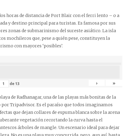
os horas de distancia de Port Blair con el ferri lento – o a
tada y destino principal para turistas. Es famosa por sus
ores zonas de submarinismo del sureste asiático. La isla
os mochileros que, pese a quién pese, constituyen la
urismo con mayores ‘posibles’.
›
»
de
13
playa de Radhanagar, una de las playas más bonitas de la
do por Tripadvisor. Es el paraíso que todos imaginamos
ectas que dejan collares de espuma blanca sobre la arena
uberante vegetación recortando la curva hasta el
ntescos árboles de mangle. Un escenario ideal para dejar
leza. No es una playa muy concurrida, pero, aun así, basta