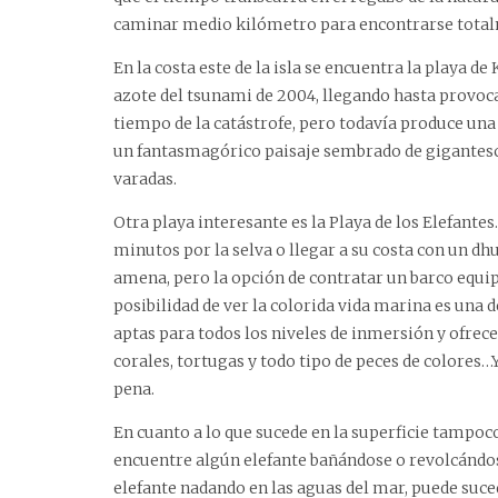
caminar medio kilómetro para encontrarse total
En la costa este de la isla se encuentra la playa de
azote del tsunami de 2004, llegando hasta provo
tiempo de la catástrofe, pero todavía produce un
un fantasmagórico paisaje sembrado de gigantesc
varadas.
Otra playa interesante es la Playa de los Elefante
minutos por la selva o llegar a su costa con un d
amena, pero la opción de contratar un barco equi
posibilidad de ver la colorida vida marina es una 
aptas para todos los niveles de inmersión y ofrec
corales, tortugas y todo tipo de peces de colores…
pena.
En cuanto a lo que sucede en la superficie tampoc
encuentre algún elefante bañándose o revolcándos
elefante nadando en las aguas del mar, puede suce