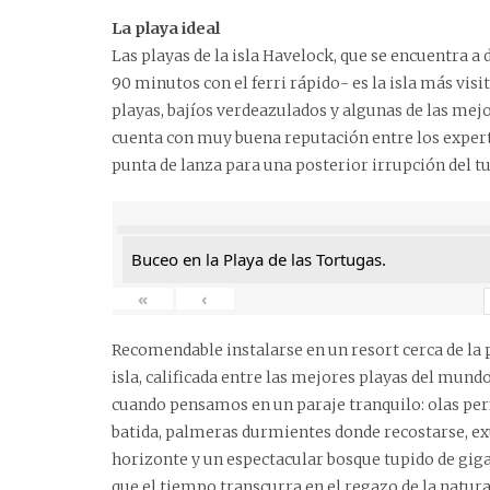
La playa ideal
Las playas de la isla Havelock, que se encuentra a d
90 minutos con el ferri rápido- es la isla más visi
playas, bajíos verdeazulados y algunas de las mej
cuenta con muy buena reputación entre los expert
punta de lanza para una posterior irrupción del t
Buceo en la Playa de las Tortugas.
«
‹
Recomendable instalarse en un resort cerca de la 
isla, calificada entre las mejores playas del mun
cuando pensamos en un paraje tranquilo: olas perf
batida, palmeras durmientes donde recostarse, ex
horizonte y un espectacular bosque tupido de giga
que el tiempo transcurra en el regazo de la natura