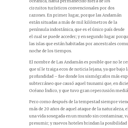
oceánica, había permanecido fuera de los
circuitos turísticos convencionales por dos
razones. En primer lugar, porque las Andamán
están situadas a más de mil kilómetros de la
península indostánica, que es el único país desde
el cual se puede acceder; y en segundo lugar porqu
las islas que están habitadas por ancestrales comun
noche de los tiempos.
El nombre de Las Andamán es posible que no le res
que sí le traiga ecos de noticia lejana, ya que bajo
profundidad – fue donde los sismógrafos más expe
subterráneo que causó aquel tsunami que, en dicie
Océano Índico, y que tuvo gran repercusión mediá
Pero como después de la tempestad siempre viene 
más de 20 años de aquel ataque de la naturaleza, e
una vida sosegada en un mundo sin contaminar, v
presumir; y nuevos hoteles brindan la posibilidad 