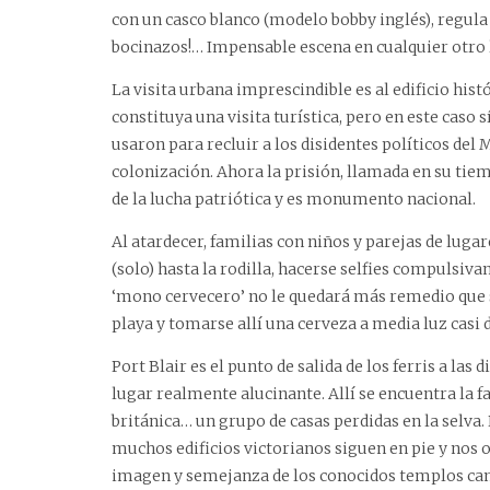
con un casco blanco (modelo bobby inglés), regula 
bocinazos!… Impensable escena en cualquier otro l
La visita urbana imprescindible es al edificio histó
constituya una visita turística, pero en este caso s
usaron para recluir a los disidentes políticos del
colonización. Ahora la prisión, llamada en su tiemp
de la lucha patriótica y es monumento nacional.
Al atardecer, familias con niños y parejas de lu
(solo) hasta la rodilla, hacerse selfies compulsiva
‘mono cervecero’ no le quedará más remedio que su
playa y tomarse allí una cerveza a media luz casi
Port Blair es el punto de salida de los ferris a las 
lugar realmente alucinante. Allí se encuentra la 
británica… un grupo de casas perdidas en la selva.
muchos edificios victorianos siguen en pie y nos of
imagen y semejanza de los conocidos templos c