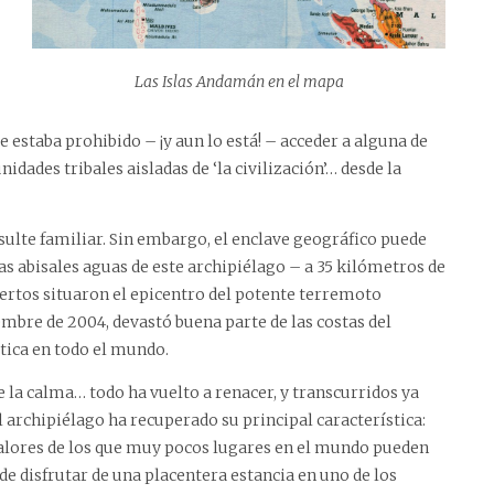
Las Islas Andamán en el mapa
e estaba prohibido – ¡y aun lo está! – acceder a alguna de
idades tribales aisladas de ‘la civilización’… desde la
ulte familiar. Sin embargo, el enclave geográfico puede
 las abisales aguas de este archipiélago – a 35 kilómetros de
rtos situaron el epicentro del potente terremoto
mbre de 2004, devastó buena parte de las costas del
tica en todo el mundo.
la calma… todo ha vuelto a renacer, y transcurridos ya
l archipiélago ha recuperado su principal característica:
alores de los que muy pocos lugares en el mundo pueden
de disfrutar de una placentera estancia en uno de los