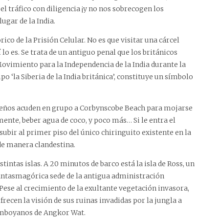
el tráfico con diligencia ¡y no nos sobrecogen los
ugar de la India.
rico de la Prisión Celular. No es que visitar una cárcel
í lo es. Se trata de un antiguo penal que los británicos
 Movimiento para la Independencia de la India durante la
o ‘la Siberia de la India británica’, constituye un símbolo
gareños acuden en grupo a Corbynscobe Beach para mojarse
mente, beber agua de coco, y poco más… Si le entra el
bir al primer piso del único chiringuito existente en la
 de manera clandestina.
distintas islas. A 20 minutos de barco está la isla de Ross, un
fantasmagórica sede de la antigua administración
 Pese al crecimiento de la exultante vegetación invasora,
recen la visión de sus ruinas invadidas por la jungla a
amboyanos de Angkor Wat.