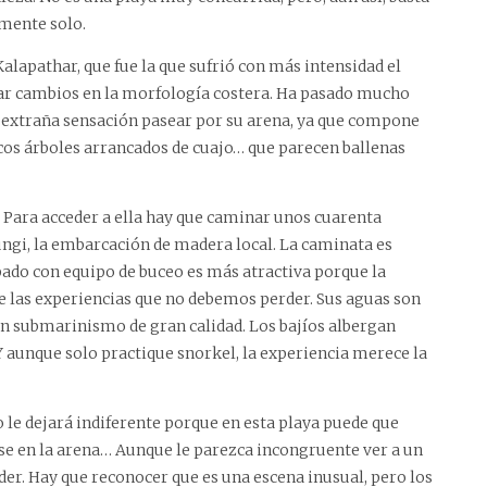
mente solo.
 Kalapathar, que fue la que sufrió con más intensidad el
car cambios en la morfología costera. Ha pasado mucho
a extraña sensación pasear por su arena, ya que compone
os árboles arrancados de cuajo… que parecen ballenas
s. Para acceder a ella hay que caminar unos cuarenta
hungi, la embarcación de madera local. La caminata es
pado con equipo de buceo es más atractiva porque la
de las experiencias que no debemos perder. Sus aguas son
en submarinismo de gran calidad. Los bajíos albergan
Y aunque solo practique snorkel, la experiencia merece la
o le dejará indiferente porque en esta playa puede que
e en la arena… Aunque le parezca incongruente ver a un
der. Hay que reconocer que es una escena inusual, pero los