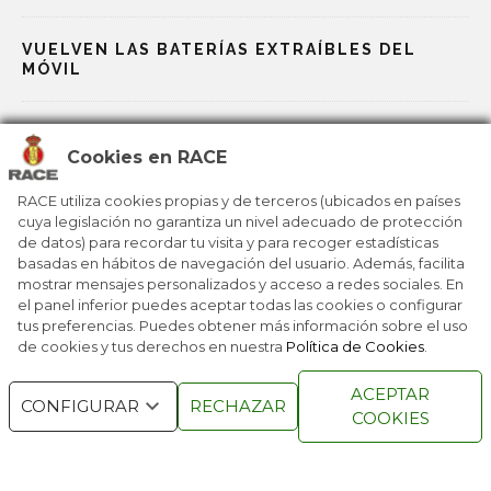
VUELVEN LAS BATERÍAS EXTRAÍBLES DEL
MÓVIL
DE LA ERA DEL MÓVIL A LA ERA DE LA IA
Cookies en RACE
LA EDUCACIÓN YA NO SE ENTIENDE SIN IA
RACE utiliza cookies propias y de terceros (ubicados en países
cuya legislación no garantiza un nivel adecuado de protección
de datos) para recordar tu visita y para recoger estadísticas
basadas en hábitos de navegación del usuario. Además, facilita
ASÍ VEMOS LOS ESPAÑOLES LA IA
mostrar mensajes personalizados y acceso a redes sociales. En
el panel inferior puedes aceptar todas las cookies o configurar
tus preferencias. Puedes obtener más información sobre el uso
de cookies y tus derechos en nuestra
Política de Cookies
.
RACE © 2016
TODOS LOS DERECHOS
ACEPTAR
RESERVADOS
CONFIGURAR
RECHAZAR
COOKIES