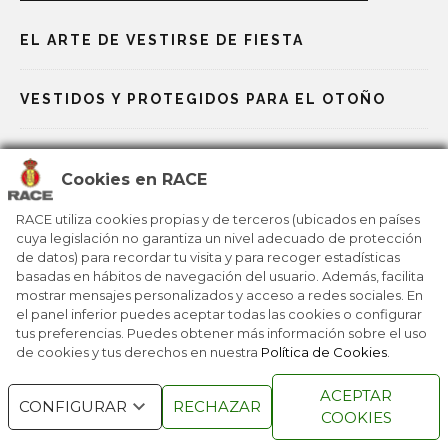
EL ARTE DE VESTIRSE DE FIESTA
VESTIDOS Y PROTEGIDOS PARA EL OTOÑO
UNA MIRADA AL VERANO CON ESTILO
Cookies en RACE
¿QUIÉN DIJO QUE UN PICNIC NO ES UN LUJO?
RACE utiliza cookies propias y de terceros (ubicados en países
cuya legislación no garantiza un nivel adecuado de protección
de datos) para recordar tu visita y para recoger estadísticas
basadas en hábitos de navegación del usuario. Además, facilita
UN ESCRITORIO PARA DAR ENVIDIA
mostrar mensajes personalizados y acceso a redes sociales. En
el panel inferior puedes aceptar todas las cookies o configurar
tus preferencias. Puedes obtener más información sobre el uso
de cookies y tus derechos en nuestra
Política de Cookies
.
RACE © 2016
TODOS LOS DERECHOS
ACEPTAR
RESERVADOS
CONFIGURAR
RECHAZAR
COOKIES