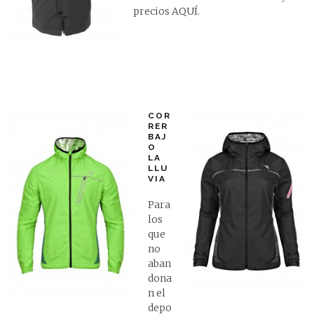
precios
AQUÍ
.
COR
RER
BAJ
O
LA
LLU
VIA
Para
los
que
no
aban
dona
n el
depo