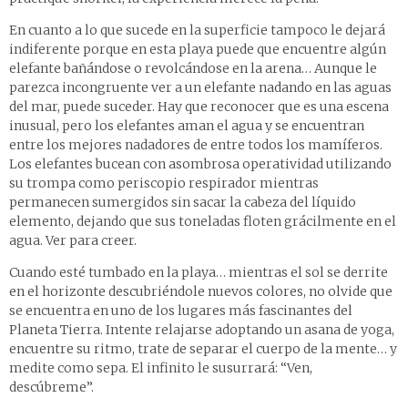
En cuanto a lo que sucede en la superficie tampoco le dejará
indiferente porque en esta playa puede que encuentre algún
elefante bañándose o revolcándose en la arena… Aunque le
parezca incongruente ver a un elefante nadando en las aguas
del mar, puede suceder. Hay que reconocer que es una escena
inusual, pero los elefantes aman el agua y se encuentran
entre los mejores nadadores de entre todos los mamíferos.
Los elefantes bucean con asombrosa operatividad utilizando
su trompa como periscopio respirador mientras
permanecen sumergidos sin sacar la cabeza del líquido
elemento, dejando que sus toneladas floten grácilmente en el
agua. Ver para creer.
Cuando esté tumbado en la playa… mientras el sol se derrite
en el horizonte descubriéndole nuevos colores, no olvide que
se encuentra en uno de los lugares más fascinantes del
Planeta Tierra. Intente relajarse adoptando un asana de yoga,
encuentre su ritmo, trate de separar el cuerpo de la mente… y
medite como sepa. El infinito le susurrará: “Ven,
descúbreme”.