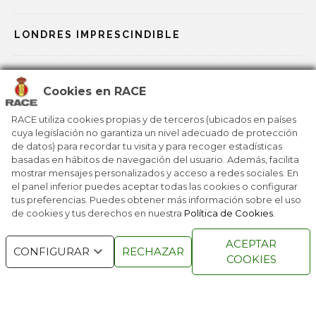
LONDRES IMPRESCINDIBLE
LA AVENTURA DE KENIA Y EL LAGO TURKANA
Cookies en RACE
DESCUBRIR LA PODEROSA VARSOVIA
RACE utiliza cookies propias y de terceros (ubicados en países
cuya legislación no garantiza un nivel adecuado de protección
de datos) para recordar tu visita y para recoger estadísticas
REPÚBLICA DOMINICANA, LA REINA CARIBEÑA
basadas en hábitos de navegación del usuario. Además, facilita
mostrar mensajes personalizados y acceso a redes sociales. En
el panel inferior puedes aceptar todas las cookies o configurar
tus preferencias. Puedes obtener más información sobre el uso
de cookies y tus derechos en nuestra
Política de Cookies
.
RACE © 2016
TODOS LOS DERECHOS
ACEPTAR
RESERVADOS
CONFIGURAR
RECHAZAR
COOKIES