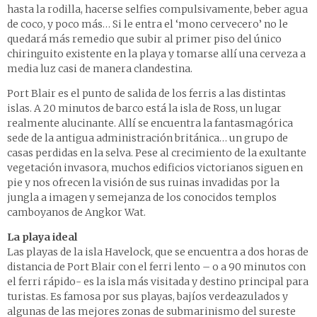
hasta la rodilla, hacerse selfies compulsivamente, beber agua
de coco, y poco más… Si le entra el ‘mono cervecero’ no le
quedará más remedio que subir al primer piso del único
chiringuito existente en la playa y tomarse allí una cerveza a
media luz casi de manera clandestina.
Port Blair es el punto de salida de los ferris a las distintas
islas. A 20 minutos de barco está la isla de Ross, un lugar
realmente alucinante. Allí se encuentra la fantasmagórica
sede de la antigua administración británica… un grupo de
casas perdidas en la selva. Pese al crecimiento de la exultante
vegetación invasora, muchos edificios victorianos siguen en
pie y nos ofrecen la visión de sus ruinas invadidas por la
jungla a imagen y semejanza de los conocidos templos
camboyanos de Angkor Wat.
La playa ideal
Las playas de la isla Havelock, que se encuentra a dos horas de
distancia de Port Blair con el ferri lento – o a 90 minutos con
el ferri rápido- es la isla más visitada y destino principal para
turistas. Es famosa por sus playas, bajíos verdeazulados y
algunas de las mejores zonas de submarinismo del sureste