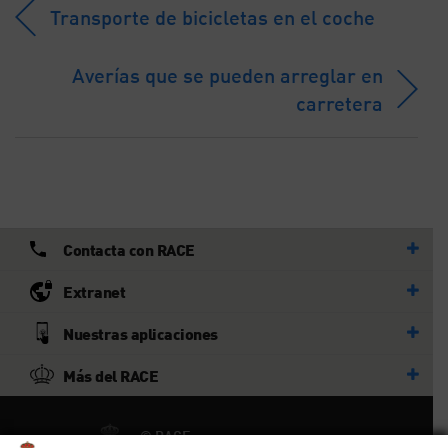
Transporte de bicicletas en el coche
Averías que se pueden arreglar en
carretera
Contacta con RACE
Extranet
Nuestras aplicaciones
Más del RACE
© RACE