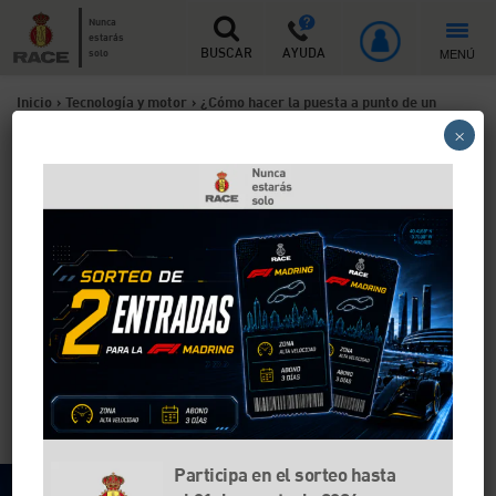
Nunca
estarás
MENÚ
solo
BUSCAR
AYUDA
Inicio
>
Tecnología y motor
>
¿Cómo hacer la puesta a punto de un
×
coche?
¿Cómo hacer la puesta a
punto de un coche?
¿Cuál fue la última vez que llevaste el coche al
taller?, ¿está bien mantenido?, ¿tienen los
neumáticos la presión correcta? Si no sabes
responder a alguna de estas preguntas es que es
hora de hacer una puesta a punto a tu coche. En el
RACE te explicamos cómo hacerlo.
Participa en el sorteo hasta