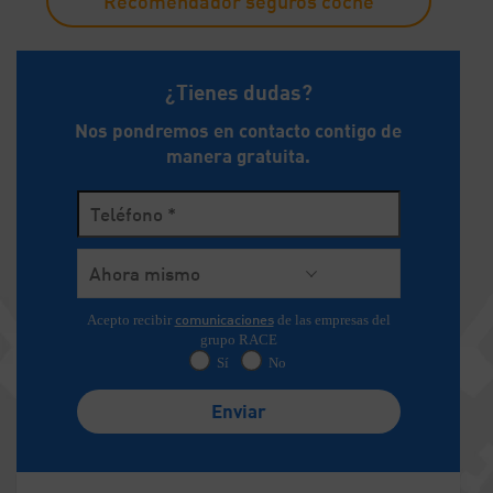
Recomendador seguros coche
¿Tienes dudas?
Nos pondremos en contacto contigo de
manera gratuita.
comunicaciones
Acepto recibir
de las empresas del
grupo RACE
Sí
No