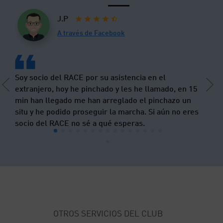
J.P
A través de Facebook
el 05/08/2021
Soy socio del RACE por su asistencia en el
Previous
Ne
extranjero, hoy he pinchado y les he llamado, en 15
min han llegado me han arreglado el pinchazo un
situ y he podido proseguir la marcha. Si aún no eres
socio del RACE no sé a qué esperas.
OTROS SERVICIOS DEL CLUB