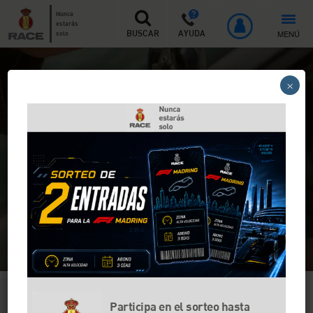
Nunca
estarás
MENÚ
solo
BUSCAR
AYUDA
Inicio
>
Servicios
>
Trámites obligatorios en la transferencia de
×
vehículos
Transferencia de vehículos
Tanto si eres vendedor como comprador de un
vehículo, existen una serie de trámites que debes
realizar en el cambio de nombre o de titularidad
de un vehículo
Solicita información
Llámanos al teléfono gratuito
Participa en el sorteo hasta
900 100 992