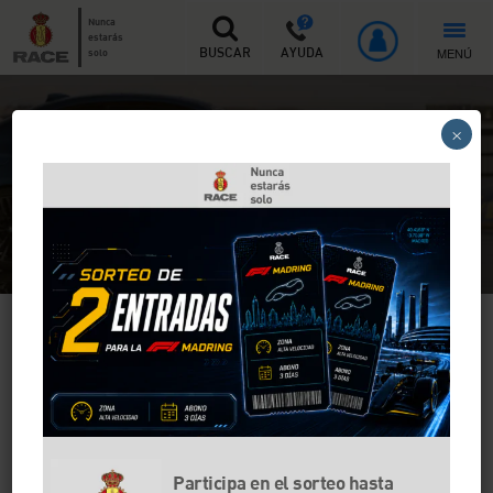
Nunca
estarás
MENÚ
solo
BUSCAR
AYUDA
Inicio
>
Escuela RACE de conducción
×
Escuela RACE de conducción
Quiero más información
En los cursos de conducción segura RACE
Participa en el sorteo hasta
trabajamos para conseguir conductores más